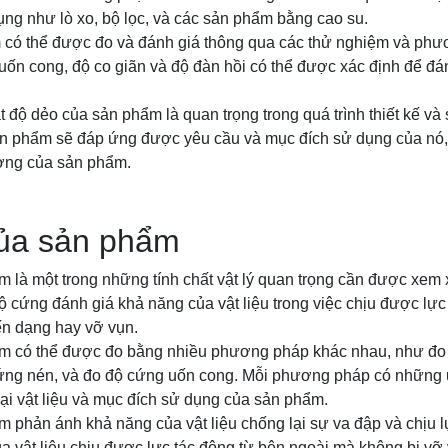
ụng như lò xo, bộ lọc, và các sản phẩm bằng cao su.
có thể được đo và đánh giá thông qua các thử nghiệm và phư
ốn cong, độ co giãn và độ đàn hồi có thể được xác định để đán
t độ dẻo của sản phẩm là quan trọng trong quá trình thiết kế và
n phẩm sẽ đáp ứng được yêu cầu và mục đích sử dụng của nó, 
ượng của sản phẩm.
ủa sản phẩm
là một trong những tính chất vật lý quan trọng cần được xem xé
 cứng đánh giá khả năng của vật liệu trong việc chịu được lực
ến dạng hay vỡ vụn.
m có thể được đo bằng nhiều phương pháp khác nhau, như đo 
ứng nén, và đo độ cứng uốn cong. Mỗi phương pháp có những 
loại vật liệu và mục đích sử dụng của sản phẩm.
 phản ánh khả năng của vật liệu chống lại sự va đập và chịu 
a vật liệu chịu được lực tác động từ bên ngoài mà không bị vỡ