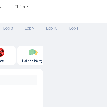
ý
Thêm
Lớp 8
Lớp 9
Lớp 10
Lớp 11
eel
Hỏi đáp bài tập
Góc thư giãn
Game365.