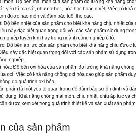
ài mòn: Độ bền mài mòn của sản phẩm đo lường khả năng chốn
các yếu tố ma sát, như cơ học, hóa học hoặc nhiệt. Việc có kh
ánh được hao mòn và đảm bảo tuổi thọ cao.
t: Độ bền nhiệt của sản phẩm cho biết khả năng chịu nhiệt của
ều này đặc biệt quan trọng đối với các sản phẩm sử dụng trong
g nghiệp luyện kim hay trong ngành công nghiệp ô tô.
lực: Độ bền áp lực của sản phẩm cho biết khả năng chịu được 
Điều này đặc biệt quan trọng đối với các sản phẩm sử dụng tr
nông nghiệp.
i hóa: Độ bền oxi hóa của sản phẩm đo lường khả năng chống 
của oxi. Việc có khả năng chống oxi hóa cao giúp sản phẩm duy t
hỏng do quá trình oxi hóa.
ản phẩm là một yếu tố quan trọng để đảm bảo sự ổn định và đán
sử dụng. Khả năng chống mài mòn, chịu nhiệt, chịu áp lực và ch
cần được xem xét trong quá trình thiết kế và sản xuất sản phẩm
ện của sản phẩm