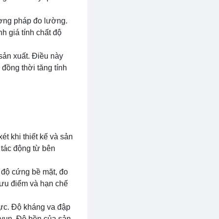
ơng pháp đo lường.
h giá tính chất độ
 sản xuất. Điều này
đồng thời tăng tính
t khi thiết kế và sản
 tác động từ bên
độ cứng bề mặt, đo
ưu điểm và hạn chế
lực. Độ kháng va đập
 vụn. Độ bền của sản