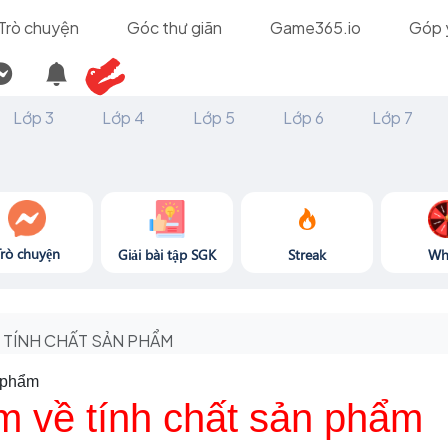
Trò chuyện
Góc thư giãn
Game365.io
Góp 
Lớp 3
Lớp 4
Lớp 5
Lớp 6
Lớp 7
Trò chuyện
Giải bài tập SGK
Streak
Wh
TÍNH CHẤT SẢN PHẨM
n phẩm
m về tính chất sản phẩm