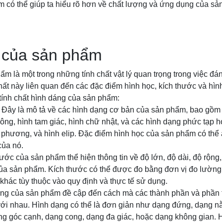
 có thể giúp ta hiểu rõ hơn về chất lượng và ứng dụng của sản
 của sản phẩm
m là một trong những tính chất vật lý quan trọng trong việc đán
hất này liên quan đến các đặc điểm hình học, kích thước và hì
tính chất hình dáng của sản phẩm:
: Đây là mô tả về các hình dạng cơ bản của sản phẩm, bao gồm
uông, hình tam giác, hình chữ nhật, và các hình dạng phức tạp 
ập phương, và hình elip. Đặc điểm hình học của sản phẩm có th
của nó.
hước của sản phẩm thể hiện thông tin về độ lớn, độ dài, độ rộng
của sản phẩm. Kích thước có thể được đo bằng đơn vị đo lường 
 khác tùy thuộc vào quy định và thực tế sử dụng.
ạng của sản phẩm đề cập đến cách mà các thành phần và phần
với nhau. Hình dạng có thể là đơn giản như dạng đứng, dạng n
g góc cạnh, dạng cong, dạng đa giác, hoặc dạng không gian. 