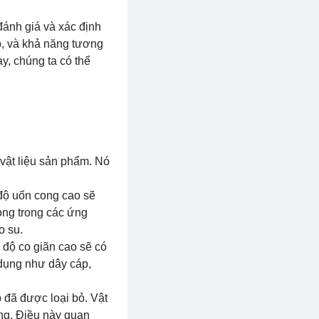
đánh giá và xác định
p, và khả năng tương
ày, chúng ta có thể
 vật liệu sản phẩm. Nó
 độ uốn cong cao sẽ
ọng trong các ứng
o su.
ó độ co giãn cao sẽ có
dụng như dây cáp,
p đã được loại bỏ. Vật
ạng. Điều này quan