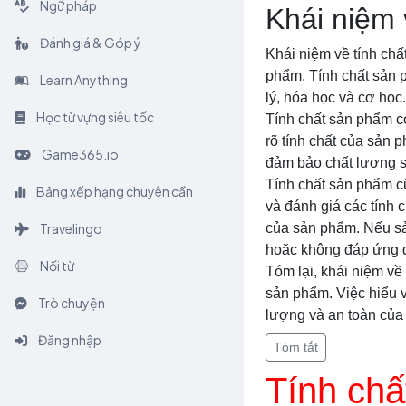
Ngữ pháp
Khái niệm 
Đánh giá & Góp ý
Khái niệm về tính chấ
phẩm. Tính chất sản 
Learn Anything
lý, hóa học và cơ học.
Học từ vựng siêu tốc
Tính chất sản phẩm có
rõ tính chất của sản 
Game365.io
đảm bảo chất lượng s
Tính chất sản phẩm cũ
Bảng xếp hạng chuyên cần
và đánh giá các tính 
Travelingo
của sản phẩm. Nếu sả
hoặc không đáp ứng 
Nối từ
Tóm lại, khái niệm về
sản phẩm. Việc hiểu v
Trò chuyện
lượng và an toàn của
Đăng nhập
Tóm tắt
Tính chấ