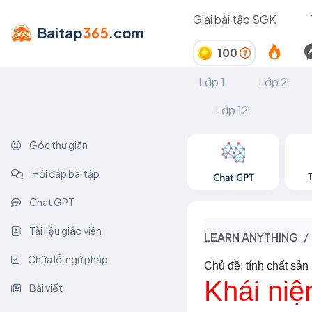
Giải bài tập SGK
Baitap
365
.com
100
Lớp 1
Lớp 2
Lớp 12
Góc thư giãn
Hỏi đáp bài tập
Chat GPT
Chat GPT
Tài liệu giáo viên
LEARN ANYTHING
Chữa lỗi ngữ pháp
Chủ đề: tính chất sả
Khái niệ
Bài viết