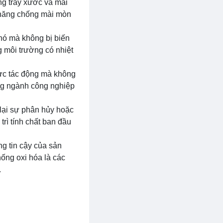
g trầy xước và mài
ả năng chống mài mòn
 nó mà không bị biến
 môi trường có nhiệt
lực tác động mà không
ong ngành công nghiệp
lại sự phân hủy hoặc
rì tính chất ban đầu
g tin cậy của sản
ống oxi hóa là các
.