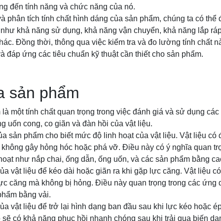
g đến tính năng và chức năng của nó.
à phân tích tính chất hình dáng của sản phẩm, chúng ta có thể 
g như khả năng sử dụng, khả năng vận chuyển, khả năng lắp rá
 khác. Đồng thời, thông qua việc kiểm tra và đo lường tính chất n
 đáp ứng các tiêu chuẩn kỹ thuật cần thiết cho sản phẩm.
a sản phẩm
à một tính chất quan trọng trong việc đánh giá và sử dụng các
g uốn cong, co giãn và đàn hồi của vật liệu.
 sản phẩm cho biết mức độ linh hoạt của vật liệu. Vật liệu có
không gây hỏng hóc hoặc phá vỡ. Điều này có ý nghĩa quan tr
 hoạt như nắp chai, ống dẫn, ống uốn, và các sản phẩm bằng ca
a vật liệu để kéo dài hoặc giãn ra khi gặp lực căng. Vật liệu c
ực căng mà không bị hỏng. Điều này quan trọng trong các ứng 
phẩm bằng vải.
ủa vật liệu để trở lại hình dạng ban đầu sau khi lực kéo hoặc é
o sẽ có khả năng phục hồi nhanh chóng sau khi trải qua biến d