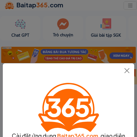
Baitap
365
.com
Trò chuyện
Chat GPT
Giải bài tập SGK
Bảng thành tích
Bảng thành tích
Tạo bài viết
tuần 31
tháng 8
Cài đặt ứng dụng
Baitap365.com
, giao diện