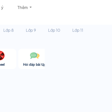
 ý
Thêm
Lớp 8
Lớp 9
Lớp 10
Lớp 11
eel
Hỏi đáp bài tập
Góc thư giãn
Game365.