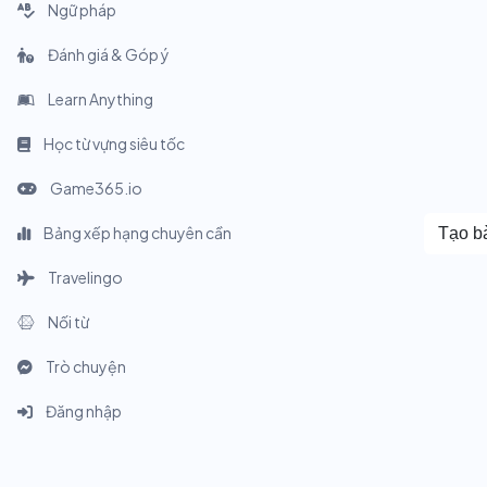
Ngữ pháp
Đánh giá & Góp ý
Learn Anything
Học từ vựng siêu tốc
Game365.io
Bảng xếp hạng chuyên cần
Tạo bà
Travelingo
Nối từ
Trò chuyện
Đăng nhập