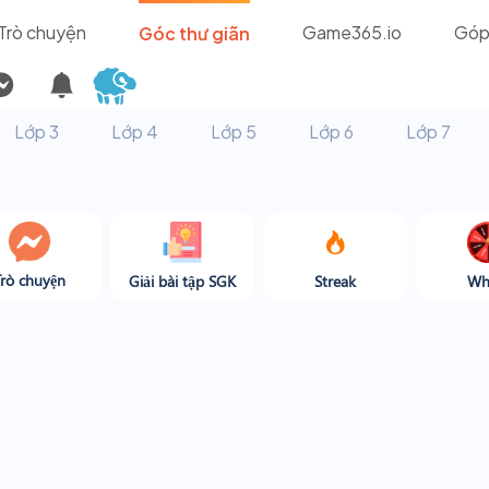
Trò chuyện
Game365.io
Góp
Góc thư giãn
Lớp 3
Lớp 4
Lớp 5
Lớp 6
Lớp 7
Trò chuyện
Giải bài tập SGK
Streak
Wh