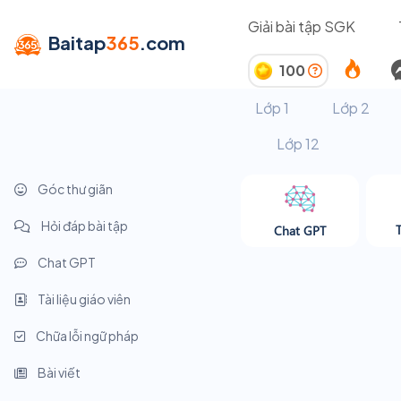
Giải bài tập SGK
Baitap
365
.com
100
Lớp 1
Lớp 2
Lớp 12
Góc thư giãn
Hỏi đáp bài tập
Chat GPT
Chat GPT
Tài liệu giáo viên
Chữa lỗi ngữ pháp
Bài viết