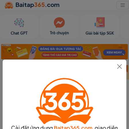
Baitap
365
.com
Trò chuyện
Chat GPT
Giải bài tập SGK
Bảng thành tích
Bảng thành tích
Tạo bài viết
tuần 31
tháng 8
Cài đặt ứng dụng
Baitap365.com
, giao diện