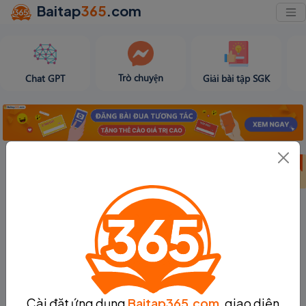
Baitap
365
.com
Trò chuyện
Chat GPT
Giải bài tập SGK
Bảng thành tích
Bảng thành tích
Tạo bài viết
tuần 31
tháng 8
Cài đặt ứng dụng
Baitap365.com
, giao diện