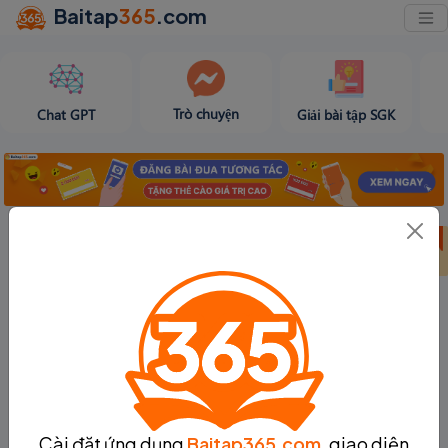
Baitap
365
.com
Trò chuyện
Chat GPT
Giải bài tập SGK
Bảng thành tích
Bảng thành tích
Tạo bài viết
tuần 31
tháng 8
Cài đặt ứng dụng
Baitap365.com
, giao diện