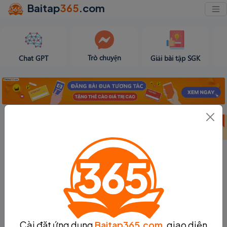
Baitap
365
.com
Trò chuyện
Chat GPT
Giải bài tập SGK
Bảng thành tích
Bảng thành tích
Tạo bài viết
tuần 31
tháng 8
Cài đặt ứng dụng
Baitap365.com
, giao diện