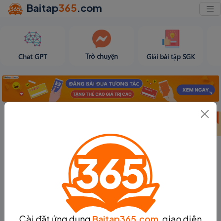
Baitap
365
.com
Trò chuyện
Chat GPT
Giải bài tập SGK
Bảng thành tích
Bảng thành tích
Tạo bài viết
tuần 32
tháng 8
Cài đặt ứng dụng
Baitap365.com
, giao diện