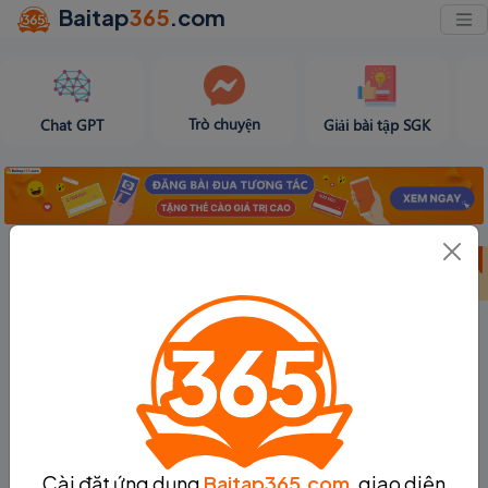
Baitap
365
.com
Trò chuyện
Chat GPT
Giải bài tập SGK
Bảng thành tích
Bảng thành tích
Tạo bài viết
tuần 31
tháng 8
Cài đặt ứng dụng
Baitap365.com
, giao diện