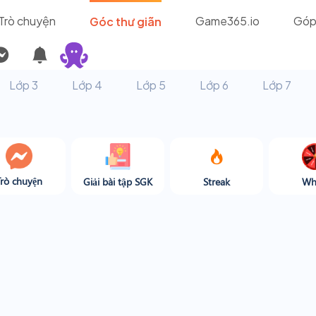
Trò chuyện
Game365.io
Góp
Góc thư giãn
Lớp 3
Lớp 4
Lớp 5
Lớp 6
Lớp 7
Trò chuyện
Giải bài tập SGK
Streak
Wh