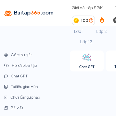
Giải bài tập SGK
Baitap
365
.com
100
Lớp 1
Lớp 2
Lớp 12
Góc thư giãn
Hỏi đáp bài tập
Chat GPT
Chat GPT
Tài liệu giáo viên
Chữa lỗi ngữ pháp
Bài viết