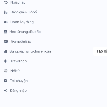
Ngữ pháp
Đánh giá & Góp ý
Learn Anything
Học từ vựng siêu tốc
Game365.io
Bảng xếp hạng chuyên cần
Tạo bà
Travelingo
Nối từ
Trò chuyện
Đăng nhập