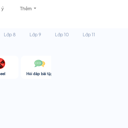
 ý
Thêm
Lớp 8
Lớp 9
Lớp 10
Lớp 11
eel
Hỏi đáp bài tập
Góc thư giãn
Game365.