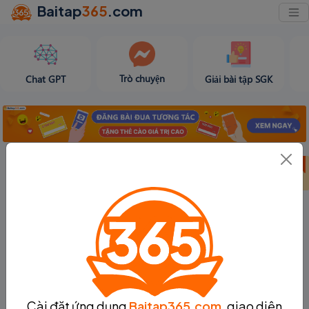
Baitap
365
.com
Trò chuyện
Chat GPT
Giải bài tập SGK
Bảng thành tích
Bảng thành tích
Tạo bài viết
tuần 31
tháng 8
Cài đặt ứng dụng
Baitap365.com
, giao diện