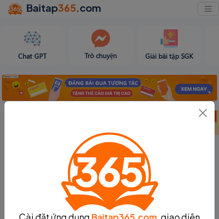
Baitap
365
.com
Trò chuyện
Chat GPT
Giải bài tập SGK
Bảng thành tích
Bảng thành tích
Tạo bài viết
tuần 31
tháng 8
Cài đặt ứng dụng
Baitap365.com
, giao diện