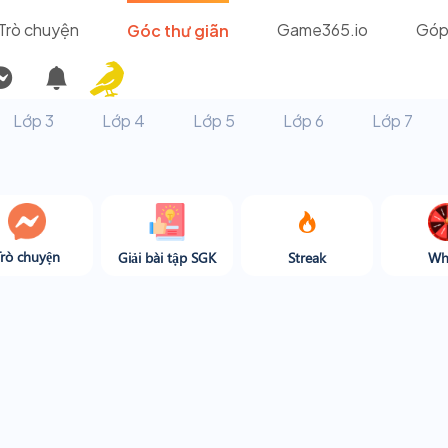
Trò chuyện
Game365.io
Góp
Góc thư giãn
Lớp 3
Lớp 4
Lớp 5
Lớp 6
Lớp 7
Trò chuyện
Giải bài tập SGK
Streak
Wh