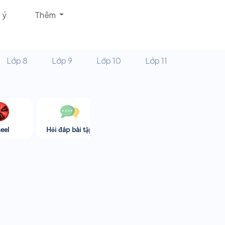
 ý
Thêm
Lớp 8
Lớp 9
Lớp 10
Lớp 11
eel
Hỏi đáp bài tập
Góc thư giãn
Game365.