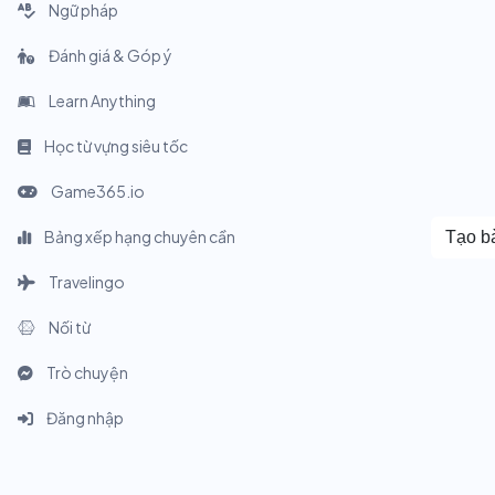
Ngữ pháp
Đánh giá & Góp ý
Learn Anything
Học từ vựng siêu tốc
Game365.io
Bảng xếp hạng chuyên cần
Tạo bà
Travelingo
Nối từ
Trò chuyện
Đăng nhập