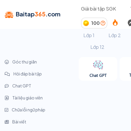
Giải bài tập SGK
Baitap
365
.com
100
Lớp 1
Lớp 2
Lớp 12
Góc thư giãn
Hỏi đáp bài tập
Chat GPT
Chat GPT
Tài liệu giáo viên
Chữa lỗi ngữ pháp
Bài viết