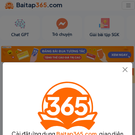
Baitap
365
.com
Trò chuyện
Chat GPT
Giải bài tập SGK
Bảng thành tích
Bảng thành tích
Tạo bài viết
tuần 32
tháng 8
Cài đặt ứng dụng
Baitap365.com
, giao diện