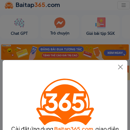
Baitap
365
.com
Trò chuyện
Chat GPT
Giải bài tập SGK
Bảng thành tích
Bảng thành tích
Tạo bài viết
tuần 31
tháng 8
Cài đặt ứng dụng
Baitap365.com
, giao diện