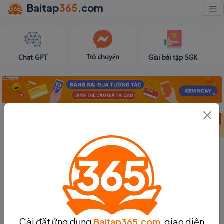
Baitap
365
.com
Trò chuyện
Chat GPT
Giải bài tập SGK
Bảng thành tích
Bảng thành tích
Tạo bài viết
tuần 31
tháng 8
Cài đặt ứng dụng
Baitap365.com
, giao diện