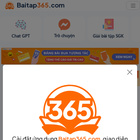
Baitap
365
.com
Trò chuyện
Chat GPT
Giải bài tập SGK
Bảng thành tích
Bảng thành tích
Tạo bài viết
tuần 31
tháng 8
Cài đặt ứng dụng
Baitap365.com
, giao diện