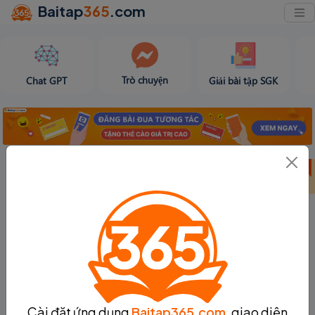
Baitap
365
.com
Trò chuyện
Chat GPT
Giải bài tập SGK
Bảng thành tích
Bảng thành tích
Tạo bài viết
tuần 31
tháng 8
Cài đặt ứng dụng
Baitap365.com
, giao diện