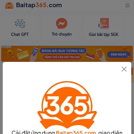
Baitap
365
.com
Trò chuyện
Chat GPT
Giải bài tập SGK
Bảng thành tích
Bảng thành tích
Tạo bài viết
tuần 31
tháng 8
Cài đặt ứng dụng
Baitap365.com
, giao diện