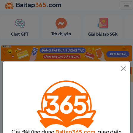
Baitap
365
.com
Trò chuyện
Chat GPT
Giải bài tập SGK
Bảng thành tích
Bảng thành tích
Tạo bài viết
tuần 31
tháng 8
Cài đặt ứng dụng
Baitap365.com
, giao diện