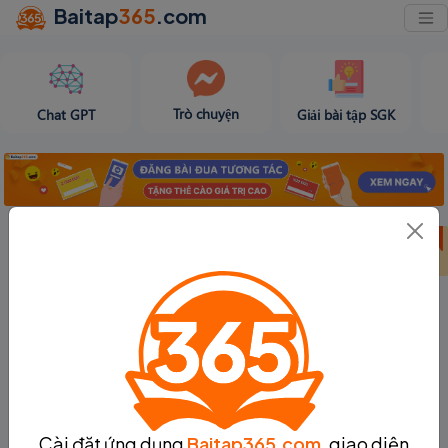
Baitap
365
.com
Trò chuyện
Chat GPT
Giải bài tập SGK
Bảng thành tích
Bảng thành tích
Tạo bài viết
tuần 31
tháng 8
Cài đặt ứng dụng
Baitap365.com
, giao diện