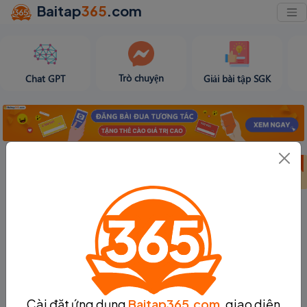
Baitap
365
.com
Trò chuyện
Chat GPT
Giải bài tập SGK
Bảng thành tích
Bảng thành tích
Tạo bài viết
tuần 31
tháng 8
Cài đặt ứng dụng
Baitap365.com
, giao diện