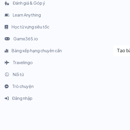
Đánh giá & Góp ý
Learn Anything
Học từ vựng siêu tốc
Game365.io
Bảng xếp hạng chuyên cần
Tạo bà
Travelingo
Nối từ
Trò chuyện
Đăng nhập