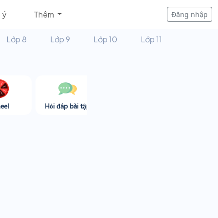
 ý
Thêm
Đăng nhập
Lớp 8
Lớp 9
Lớp 10
Lớp 11
eel
Hỏi đáp bài tập
Góc thư giãn
Game365.