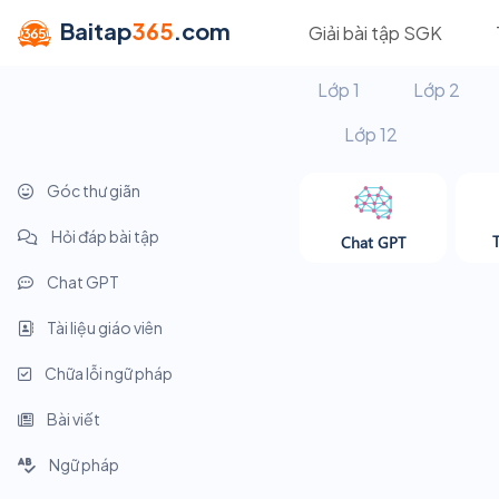
Baitap
365
.com
Giải bài tập SGK
Lớp 1
Lớp 2
Lớp 12
Góc thư giãn
Hỏi đáp bài tập
Chat GPT
Chat GPT
Tài liệu giáo viên
Chữa lỗi ngữ pháp
Bài viết
Ngữ pháp