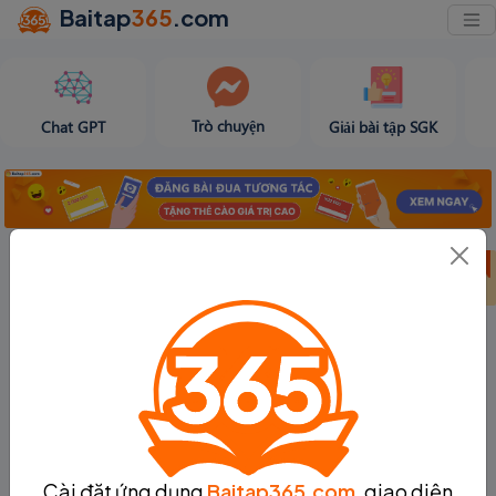
Baitap
365
.com
Trò chuyện
Chat GPT
Giải bài tập SGK
Bảng thành tích
Bảng thành tích
Tạo bài viết
tuần 31
tháng 8
Cài đặt ứng dụng
Baitap365.com
, giao diện