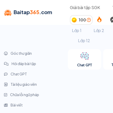
Giải bài tập SGK
Baitap
365
.com
100
Lớp 1
Lớp 2
Lớp 12
Góc thư giãn
Hỏi đáp bài tập
Chat GPT
Chat GPT
Tài liệu giáo viên
Chữa lỗi ngữ pháp
Bài viết