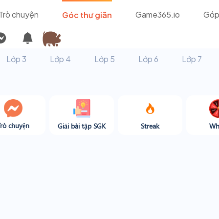
Trò chuyện
Game365.io
Góp
Góc thư giãn
Lớp 3
Lớp 4
Lớp 5
Lớp 6
Lớp 7
Trò chuyện
Giải bài tập SGK
Streak
Wh