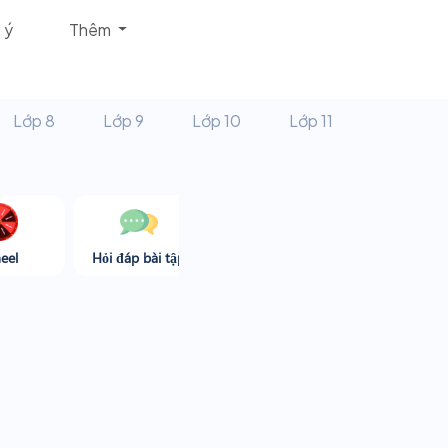
 ý
Thêm
Lớp 8
Lớp 9
Lớp 10
Lớp 11
eel
Hỏi đáp bài tập
Góc thư giãn
Game365.