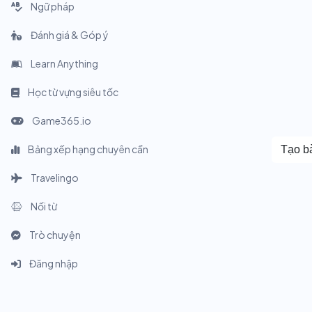
Ngữ pháp
Đánh giá & Góp ý
Learn Anything
Học từ vựng siêu tốc
Game365.io
Bảng xếp hạng chuyên cần
Tạo bà
Travelingo
Nối từ
Trò chuyện
Đăng nhập