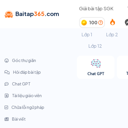
Giải bài tập SGK
Baitap
365
.com
100
Lớp 1
Lớp 2
Lớp 12
Góc thư giãn
Hỏi đáp bài tập
Chat GPT
Chat GPT
Tài liệu giáo viên
Chữa lỗi ngữ pháp
Bài viết