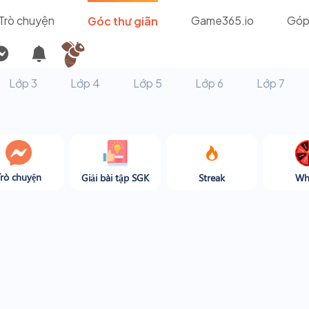
Trò chuyện
Game365.io
Góp
Góc thư giãn
Lớp 3
Lớp 4
Lớp 5
Lớp 6
Lớp 7
Trò chuyện
Giải bài tập SGK
Streak
Wh