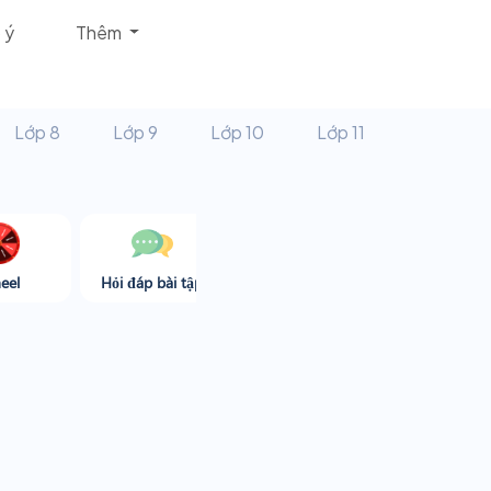
 ý
Thêm
Lớp 8
Lớp 9
Lớp 10
Lớp 11
eel
Hỏi đáp bài tập
Góc thư giãn
Game365.