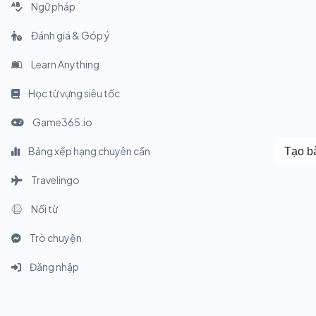
Ngữ pháp
Đánh giá & Góp ý
Learn Anything
Học từ vựng siêu tốc
Game365.io
Bảng xếp hạng chuyên cần
Tạo bà
Travelingo
Nối từ
Trò chuyện
Đăng nhập