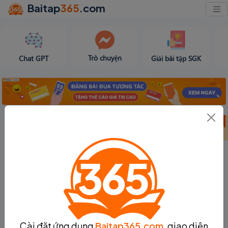
Baitap
365
.com
Trò chuyện
Chat GPT
Giải bài tập SGK
Bảng thành tích
Bảng thành tích
Tạo bài viết
tuần 31
tháng 8
Cài đặt ứng dụng
Baitap365.com
, giao diện