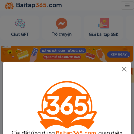
Baitap
365
.com
Trò chuyện
Chat GPT
Giải bài tập SGK
Bảng thành tích
Bảng thành tích
Tạo bài viết
tuần 31
tháng 8
Cài đặt ứng dụng
Baitap365.com
, giao diện