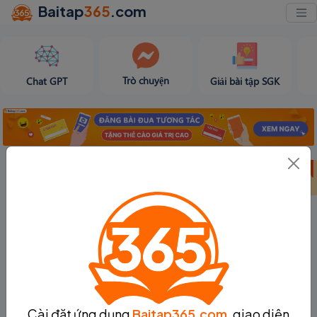
Baitap
365
.com
Trò chuyện
Chat GPT
Giải bài tập SGK
Bảng thành tích
Bảng thành tích
Tạo bài viết
tuần 31
tháng 8
Cài đặt ứng dụng
Baitap365.com
, giao diện