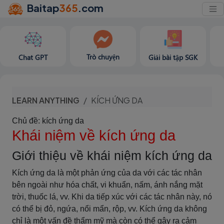
Baitap
365
.com
Trò chuyện
Chat GPT
Giải bài tập SGK
LEARN ANYTHING
KÍCH ỨNG DA
Chủ đề: kích ứng da
Khái niệm về kích ứng da
Giới thiệu về khái niệm kích ứng da
Kích ứng da là một phản ứng của da với các tác nhân
bên ngoài như hóa chất, vi khuẩn, nấm, ánh nắng mặt
trời, thuốc lá, vv. Khi da tiếp xúc với các tác nhân này, nó
có thể bị đỏ, ngứa, nổi mẩn, rộp, vv. Kích ứng da không
chỉ là một vấn đề thẩm mỹ mà còn có thể gây ra cảm