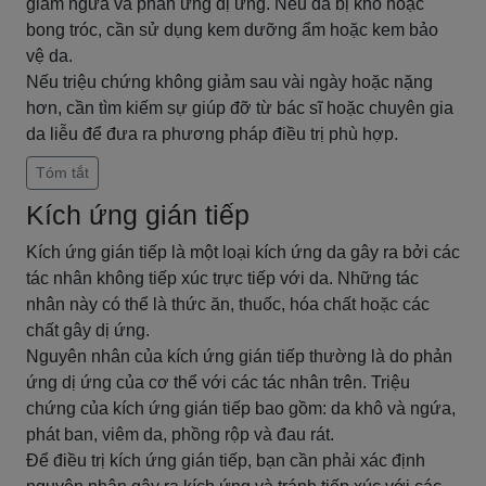
giảm ngứa và phản ứng dị ứng. Nếu da bị khô hoặc
bong tróc, cần sử dụng kem dưỡng ẩm hoặc kem bảo
vệ da.
Nếu triệu chứng không giảm sau vài ngày hoặc nặng
hơn, cần tìm kiếm sự giúp đỡ từ bác sĩ hoặc chuyên gia
da liễu để đưa ra phương pháp điều trị phù hợp.
Tóm tắt
Kích ứng gián tiếp
Kích ứng gián tiếp là một loại kích ứng da gây ra bởi các
tác nhân không tiếp xúc trực tiếp với da. Những tác
nhân này có thể là thức ăn, thuốc, hóa chất hoặc các
chất gây dị ứng.
Nguyên nhân của kích ứng gián tiếp thường là do phản
ứng dị ứng của cơ thể với các tác nhân trên. Triệu
chứng của kích ứng gián tiếp bao gồm: da khô và ngứa,
phát ban, viêm da, phồng rộp và đau rát.
Để điều trị kích ứng gián tiếp, bạn cần phải xác định