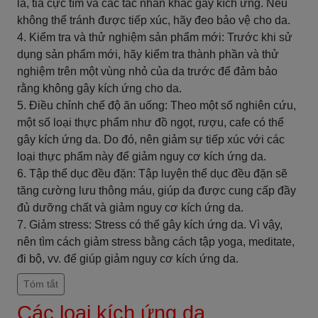
lá, tia cực tím và các tác nhân khác gây kích ứng. Nếu
không thể tránh được tiếp xúc, hãy đeo bảo vệ cho da.
4. Kiểm tra và thử nghiệm sản phẩm mới: Trước khi sử
dụng sản phẩm mới, hãy kiểm tra thành phần và thử
nghiệm trên một vùng nhỏ của da trước để đảm bảo
rằng không gây kích ứng cho da.
5. Điều chỉnh chế độ ăn uống: Theo một số nghiên cứu,
một số loại thực phẩm như đồ ngọt, rượu, cafe có thể
gây kích ứng da. Do đó, nên giảm sự tiếp xúc với các
loại thực phẩm này để giảm nguy cơ kích ứng da.
6. Tập thể dục đều đặn: Tập luyện thể dục đều đặn sẽ
tăng cường lưu thông máu, giúp da được cung cấp đầy
đủ dưỡng chất và giảm nguy cơ kích ứng da.
7. Giảm stress: Stress có thể gây kích ứng da. Vì vậy,
nên tìm cách giảm stress bằng cách tập yoga, meditate,
đi bộ, vv. để giúp giảm nguy cơ kích ứng da.
Tóm tắt
Các loại kích ứng da