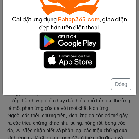
Triệu chứng của kích ứng da
Cài đặt ứng dụng
Baitap365.com
, giao diện
Triệu chứng của kích ứng da
đẹp hơn trên điện thoại.
Kích ứng da là hiện tượng da bị phản ứng bất thường
khi tiếp xúc với một chất gây kích ứng. Triệu chứng của
kích ứng da bao gồm:
- Đỏ da: Làm cho da có màu đỏ, thường xảy ra khi da bị
kích thích hoặc viêm.
- Ngứa: Tình trạng da gây ra cảm giác ngứa ngáy, khó
chịu và thường làm cho người bệnh bị kích thích da.
Đóng
- Nổi mẩn: Là dấu hiệu của viêm da, có thể là đỏ hoặc
trắng, nhỏ hoặc lớn.
- Rộp: Là những điểm hay dấu hiệu nhỏ trên da, thường
là một phản ứng của da với một chất kích ứng.
Ngoài các triệu chứng trên, kích ứng da còn có thể gây
ra các triệu chứng khác như sưng, nóng rát, bong tróc
da, vv. Việc nhận biết và phân loại các triệu chứng của
kích ứng da là rất quan trọng để có thể chẩn đoán và