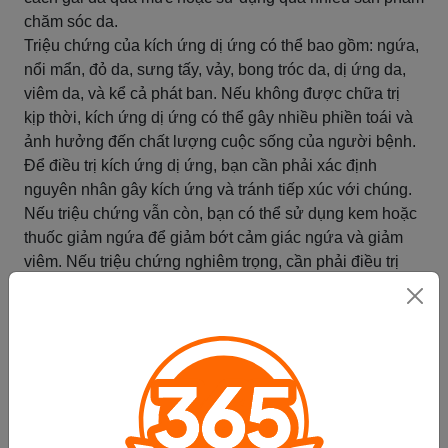
chăm sóc da.
Triệu chứng của kích ứng dị ứng có thể bao gồm: ngứa,
nổi mẩn, đỏ da, sưng tấy, vảy, bong tróc da, dị ứng da,
viêm da, và kể cả phát ban. Nếu không được chữa trị
kịp thời, kích ứng dị ứng có thể gây nhiều phiền toái và
ảnh hưởng đến chất lượng cuộc sống của người bệnh.
Để điều trị kích ứng dị ứng, bạn cần phải xác định
nguyên nhân gây kích ứng và tránh tiếp xúc với chúng.
Nếu triệu chứng vẫn còn, bạn có thể sử dụng kem hoặc
thuốc giảm ngứa để giảm bớt cảm giác ngứa và giảm
viêm. Nếu triệu chứng nghiêm trọng, cần phải điều trị
bằng thuốc theo chỉ định của bác sĩ.
Ngoài ra, để ngăn ngừa kích ứng dị ứng, bạn cần tránh
tiếp xúc với các chất gây dị ứng, giữ cho da luôn sạch
sẽ và khô ráo, sử dụng sản phẩm chăm sóc da phù hợp
với loại da của mình và tuân thủ các quy tắc vệ sinh cá
nhân.
Tóm tắt