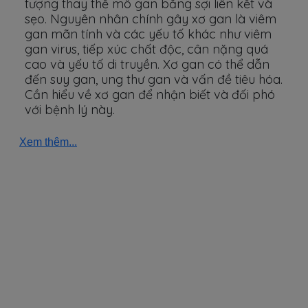
tượng thay thế mô gan bằng sợi liên kết và
sẹo. Nguyên nhân chính gây xơ gan là viêm
gan mãn tính và các yếu tố khác như viêm
gan virus, tiếp xúc chất độc, cân nặng quá
cao và yếu tố di truyền. Xơ gan có thể dẫn
đến suy gan, ung thư gan và vấn đề tiêu hóa.
Cần hiểu về xơ gan để nhận biết và đối phó
với bệnh lý này.
Xem thêm...