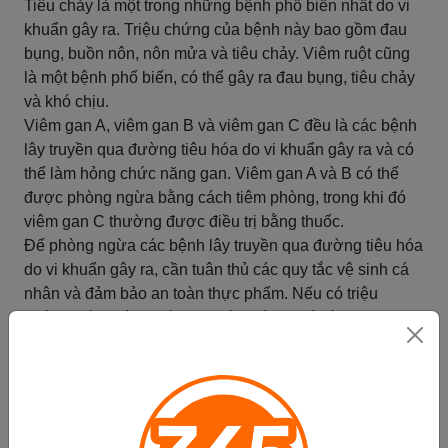
Tiêu chảy là một trong những bệnh phổ biến nhất do vi
khuẩn gây ra. Triệu chứng của bệnh này bao gồm đau
bụng, buồn nôn, nôn mửa và tiêu chảy. Viêm ruột cũng
là một bệnh phổ biến, có thể gây ra đau bụng, tiêu chảy
và khó chịu.
Viêm gan A, viêm gan B và viêm gan C đều là các bệnh
lây truyền qua đường tiêu hóa do vi khuẩn gây ra và có
thể làm hỏng chức năng gan. Viêm gan A và B có thể
được phòng ngừa bằng cách tiêm phòng, trong khi đó
viêm gan C thường được điều trị bằng thuốc.
Để phòng ngừa các bệnh lây truyền qua đường tiêu hóa
do vi khuẩn gây ra, cần tuân thủ các quy tắc vệ sinh cá
nhân và đảm bảo an toàn thực phẩm. Nếu có triệu
chứng bất thường, cần đi khám bác sĩ để xác định
nguyên nhân và điều trị kịp thời.
Tóm tắt
Viêm phổi