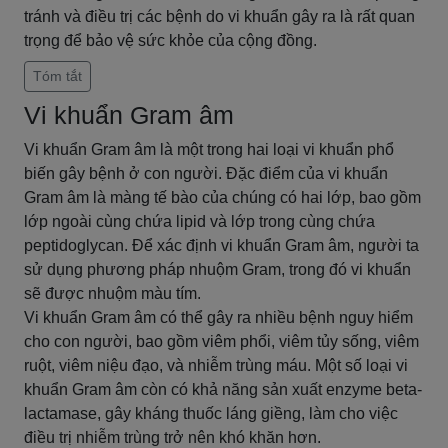
tránh và điều trị các bệnh do vi khuẩn gây ra là rất quan
trọng để bảo vệ sức khỏe của cộng đồng.
Tóm tắt
Vi khuẩn Gram âm
Vi khuẩn Gram âm là một trong hai loại vi khuẩn phổ
biến gây bệnh ở con người. Đặc điểm của vi khuẩn
Gram âm là màng tế bào của chúng có hai lớp, bao gồm
lớp ngoài cùng chứa lipid và lớp trong cùng chứa
peptidoglycan. Để xác định vi khuẩn Gram âm, người ta
sử dụng phương pháp nhuộm Gram, trong đó vi khuẩn
sẽ được nhuộm màu tím.
Vi khuẩn Gram âm có thể gây ra nhiều bệnh nguy hiểm
cho con người, bao gồm viêm phổi, viêm tủy sống, viêm
ruột, viêm niệu đạo, và nhiễm trùng máu. Một số loại vi
khuẩn Gram âm còn có khả năng sản xuất enzyme beta-
lactamase, gây kháng thuốc láng giềng, làm cho việc
điều trị nhiễm trùng trở nên khó khăn hơn.