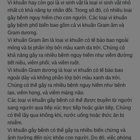
Vi khuẩn hay còn gọi là vi sinh vật là loại vi sinh vật nhỏ
nhất có khả năng tự nhân đôi. Trong số đó, có nhiều loại
gây bệnh nguy hiểm cho con người. Các loại vi khuẩn
gây bệnh phổ biến bao gồm cả vi khuẩn Gram âm và
Gram dương.
Vi khuẩn Gram âm là loại vi khuẩn có tế bào bao ngoài
mỏng và bị phân lớp bởi màu xanh da trời. Chúng có
khả năng gây ra nhiều bệnh nguy hiểm như viêm đường
tiết niệu, viêm phổi, và viêm ruột.
Vi khuẩn Gram dương là loại vi khuẩn có tế bào bao
ngoài dày và không phân lớp bởi màu xanh da trời.
Chúng có thể gây ra nhiều bệnh nguy hiểm như bệnh
lao, viêm họng, và viêm màng não.
Các loại vi khuẩn gây bệnh có thể được truyền từ người
sang người qua tiếp xúc trực tiếp hoặc gián tiếp. Chúng
có thể lây qua không khí, nước uống hoặc thức ăn bị
nhiễm.
Vi khuẩn gây bệnh có thể gây ra nhiều biến chứng và
ảnh hưởng đến sức khỏe con người. Do đó, việc phòng