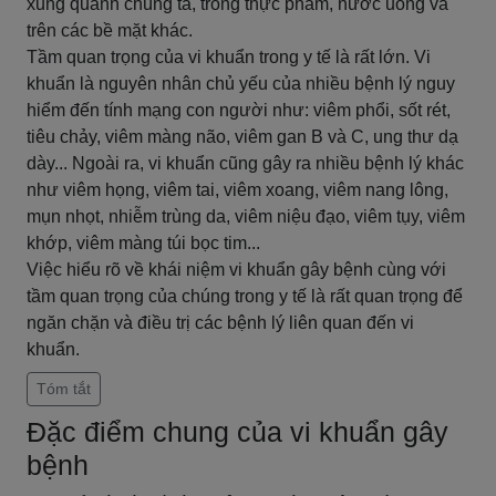
xung quanh chúng ta, trong thực phẩm, nước uống và
trên các bề mặt khác.
Tầm quan trọng của vi khuẩn trong y tế là rất lớn. Vi
khuẩn là nguyên nhân chủ yếu của nhiều bệnh lý nguy
hiểm đến tính mạng con người như: viêm phổi, sốt rét,
tiêu chảy, viêm màng não, viêm gan B và C, ung thư dạ
dày... Ngoài ra, vi khuẩn cũng gây ra nhiều bệnh lý khác
như viêm họng, viêm tai, viêm xoang, viêm nang lông,
mụn nhọt, nhiễm trùng da, viêm niệu đạo, viêm tụy, viêm
khớp, viêm màng túi bọc tim...
Việc hiểu rõ về khái niệm vi khuẩn gây bệnh cùng với
tầm quan trọng của chúng trong y tế là rất quan trọng để
ngăn chặn và điều trị các bệnh lý liên quan đến vi
khuẩn.
Tóm tắt
Đặc điểm chung của vi khuẩn gây
bệnh