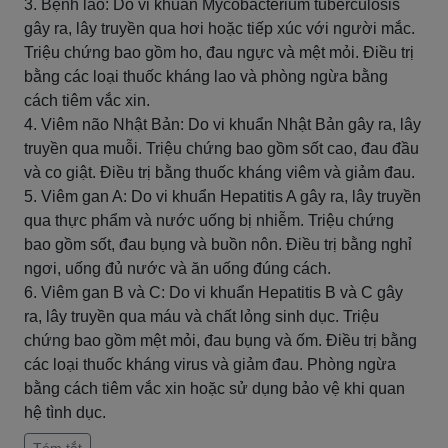
3. Bệnh lao: Do vi khuẩn Mycobacterium tuberculosis
gây ra, lây truyền qua hơi hoặc tiếp xúc với người mắc.
Triệu chứng bao gồm ho, đau ngực và mệt mỏi. Điều trị
bằng các loại thuốc kháng lao và phòng ngừa bằng
cách tiêm vắc xin.
4. Viêm não Nhật Bản: Do vi khuẩn Nhật Bản gây ra, lây
truyền qua muỗi. Triệu chứng bao gồm sốt cao, đau đầu
và co giật. Điều trị bằng thuốc kháng viêm và giảm đau.
5. Viêm gan A: Do vi khuẩn Hepatitis A gây ra, lây truyền
qua thực phẩm và nước uống bị nhiễm. Triệu chứng
bao gồm sốt, đau bụng và buồn nôn. Điều trị bằng nghỉ
ngơi, uống đủ nước và ăn uống đúng cách.
6. Viêm gan B và C: Do vi khuẩn Hepatitis B và C gây
ra, lây truyền qua máu và chất lỏng sinh dục. Triệu
chứng bao gồm mệt mỏi, đau bụng và ốm. Điều trị bằng
các loại thuốc kháng virus và giảm đau. Phòng ngừa
bằng cách tiêm vắc xin hoặc sử dụng bảo vệ khi quan
hệ tình dục.