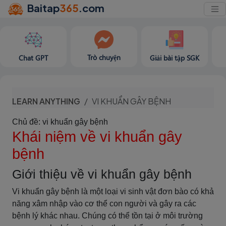
Baitap
365
.com
Trò chuyện
Chat GPT
Giải bài tập SGK
LEARN ANYTHING
VI KHUẨN GÂY BỆNH
Chủ đề: vi khuẩn gây bệnh
Khái niệm về vi khuẩn gây
bệnh
Giới thiệu về vi khuẩn gây bệnh
Vi khuẩn gây bệnh là một loại vi sinh vật đơn bào có khả
năng xâm nhập vào cơ thể con người và gây ra các
bệnh lý khác nhau. Chúng có thể tồn tại ở môi trường