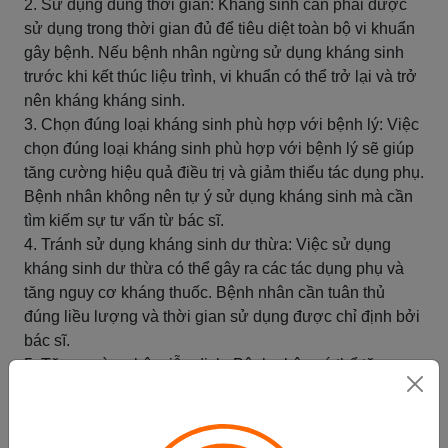
2. Sử dụng đúng thời gian: Kháng sinh cần phải được
sử dụng trong thời gian đủ để tiêu diệt toàn bộ vi khuẩn
gây bệnh. Nếu bệnh nhân ngừng sử dụng kháng sinh
trước khi kết thúc liệu trình, vi khuẩn có thể trở lại và trở
nên kháng kháng sinh.
3. Chọn đúng loại kháng sinh phù hợp với bệnh lý: Việc
chọn đúng loại kháng sinh phù hợp với bệnh lý sẽ giúp
tăng cường hiệu quả điều trị và giảm thiểu tác dụng phụ.
Bệnh nhân không nên tự ý sử dụng kháng sinh mà cần
tìm kiếm sự tư vấn từ bác sĩ.
4. Tránh sử dụng kháng sinh dư thừa: Việc sử dụng
kháng sinh dư thừa có thể gây ra các tác dụng phụ và
tăng nguy cơ kháng thuốc. Bệnh nhân cần tuân thủ
đúng liều lượng và thời gian sử dụng được chỉ định bởi
bác sĩ.
5. Tăng cường hệ miễn dịch: Bệnh nhân có thể tăng
cường hệ miễn dịch bằng cách ăn uống và sinh hoạt
lành mạnh, tập thể dục thường xuyên và giảm stress.
Nếu hệ miễn dịch của bệnh nhân được tăng cường, vi