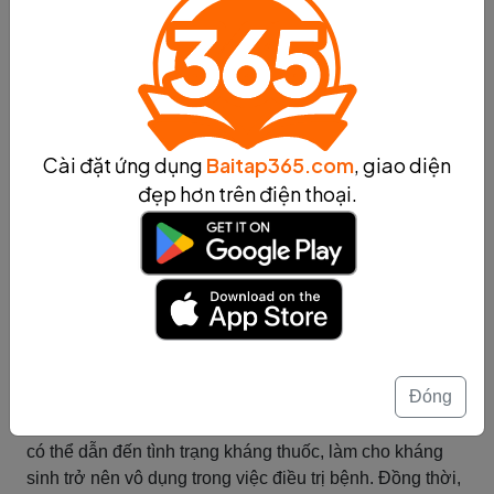
khuẩn gây bệnh sẽ khó có thể phát triển và trở nên
kháng kháng sinh.
Tóm lại, để giảm thiểu tác dụng phụ và nguy cơ kháng
thuốc khi sử dụng kháng sinh, bệnh nhân cần tuân thủ
đúng liều lượng và thời gian sử dụng, chọn đúng loại
kháng sinh phù hợp với bệnh lý, tránh sử dụng kháng
Cài đặt ứng dụng
Baitap365.com
, giao diện
sinh dư thừa và tăng cường hệ miễn dịch.
đẹp hơn trên điện thoại.
Tóm tắt
Sử dụng kháng sinh đúng cách
Hướng dẫn sử dụng kháng sinh
đúng cách
Sử dụng kháng sinh đúng cách là rất quan trọng để
Đóng
giảm thiểu nguy cơ kháng thuốc và tác dụng phụ. Việc
sử dụng kháng sinh không đúng liều lượng và thời gian
có thể dẫn đến tình trạng kháng thuốc, làm cho kháng
sinh trở nên vô dụng trong việc điều trị bệnh. Đồng thời,