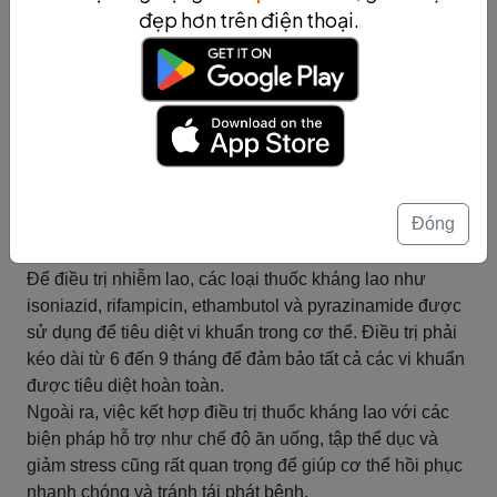
Tóm tắt
đẹp hơn trên điện thoại.
Giai đoạn phát hiện và điều trị
nhiễm lao
Giai đoạn phát hiện và điều trị nhiễm lao là giai đoạn
quan trọng trong quá trình phát triển bệnh. Để chẩn đoán
nhiễm lao, các phương pháp xét nghiệm như xét
nghiệm da, xét nghiệm máu, chụp X-quang phổi và
Đóng
nước bọt phổi được sử dụng để xác định có vi khuẩn
nhiễm lao trong cơ thể hay không.
Để điều trị nhiễm lao, các loại thuốc kháng lao như
isoniazid, rifampicin, ethambutol và pyrazinamide được
sử dụng để tiêu diệt vi khuẩn trong cơ thể. Điều trị phải
kéo dài từ 6 đến 9 tháng để đảm bảo tất cả các vi khuẩn
được tiêu diệt hoàn toàn.
Ngoài ra, việc kết hợp điều trị thuốc kháng lao với các
biện pháp hỗ trợ như chế độ ăn uống, tập thể dục và
giảm stress cũng rất quan trọng để giúp cơ thể hồi phục
nhanh chóng và tránh tái phát bệnh.