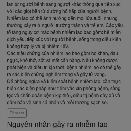
lan từ người bệnh sang người khác thông qua tiếp xúc
với các giọt bắn từ đường hô hấp của người bệnh.
Nhiễm lao có thể ảnh hưởng đến mọi lứa tuổi, nhưng
thường xảy ra ở người trưởng thành và trẻ em. Các yếu
tố tăng nguy cơ mắc bệnh nhiễm lao bao gồm: hệ miễn
dịch yếu, tiếp xúc với người bệnh, sống trong điều kiện
không hợp lý và bị nhiễm HIV.
Các triệu chứng của nhiễm lao bao gồm ho khan, đau
ngực, khó thở, sốt và mất cân nặng. Nếu không được
phát hiện và điều trị kịp thời, bệnh nhiễm lao có thể gây
ra các biến chứng nghiêm trọng và gây tử vong.
Để phòng ngừa và kiểm soát bệnh nhiễm lao, cần thực
hiện các biện pháp như tiêm vắc xin phòng bệnh, sàng
lọc và chẩn đoán bệnh kịp thời, điều trị bệnh đầy đủ và
đảm bảo vệ sinh cá nhân và môi trường sạch sẽ.
Tóm tắt
Nguyên nhân gây ra nhiễm lao