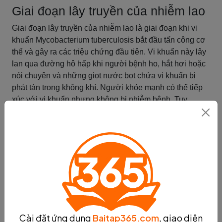
Giai đoạn lây truyền của nhiễm lao
Giai đoạn lây truyền của nhiễm lao là giai đoạn khi vi
khuẩn Mycobacterium tuberculosis bắt đầu tấn công cơ
thể và gây ra các triệu chứng đầu tiên. Vi khuẩn này lây
lan qua đường hô hấp khi người bệnh ho, hắt hơi hoặc
nói chuyện và những giọt nước bọt chứa vi khuẩn bị
phát tán trong không khí. Người khỏe mạnh có thể tiếp
xúc với vi khuẩn nhưng không bị nhiễm bệnh. Tuy
nhiên, khi hệ miễn dịch bị suy yếu, vi khuẩn sẽ phát triển
nhanh hơn và gây ra triệu chứng như ho kéo dài, sốt,
đau ngực, khó thở, mệt mỏi và giảm cân. Để phát hiện
và điều trị kịp thời, cần chẩn đoán nhiễm lao bằng các
phương pháp như xét nghiệm da, xét nghiệm máu hoặc
xét nghiệm nước bọt. Sau đó, bệnh nhân sẽ được điều
trị bằng thuốc kháng lao trong một khoảng thời gian dài
để loại bỏ vi khuẩn hoàn toàn và ngăn ngừa tái phát
bệnh.
Cài đặt ứng dụng
Baitap365.com
, giao diện