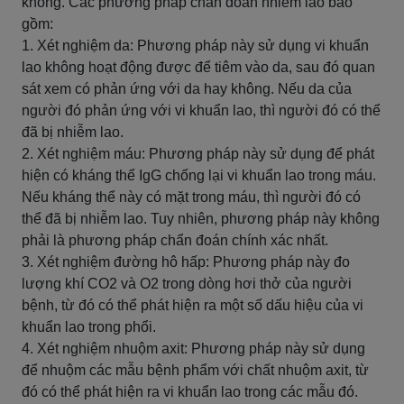
không. Các phương pháp chẩn đoán nhiễm lao bao
gồm:
1. Xét nghiệm da: Phương pháp này sử dụng vi khuẩn
lao không hoạt động được để tiêm vào da, sau đó quan
sát xem có phản ứng với da hay không. Nếu da của
người đó phản ứng với vi khuẩn lao, thì người đó có thể
đã bị nhiễm lao.
2. Xét nghiệm máu: Phương pháp này sử dụng để phát
hiện có kháng thể IgG chống lại vi khuẩn lao trong máu.
Nếu kháng thể này có mặt trong máu, thì người đó có
thể đã bị nhiễm lao. Tuy nhiên, phương pháp này không
phải là phương pháp chẩn đoán chính xác nhất.
3. Xét nghiệm đường hô hấp: Phương pháp này đo
lượng khí CO2 và O2 trong dòng hơi thở của người
bệnh, từ đó có thể phát hiện ra một số dấu hiệu của vi
khuẩn lao trong phổi.
4. Xét nghiệm nhuộm axit: Phương pháp này sử dụng
để nhuộm các mẫu bệnh phẩm với chất nhuộm axit, từ
đó có thể phát hiện ra vi khuẩn lao trong các mẫu đó.