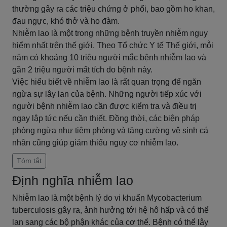
thường gây ra các triệu chứng ở phổi, bao gồm ho khan,
đau ngực, khó thở và ho đàm.
Nhiễm lao là một trong những bệnh truyền nhiễm nguy
hiểm nhất trên thế giới. Theo Tổ chức Y tế Thế giới, mỗi
năm có khoảng 10 triệu người mắc bệnh nhiễm lao và
gần 2 triệu người mất tích do bệnh này.
Việc hiểu biết về nhiễm lao là rất quan trọng để ngăn
ngừa sự lây lan của bệnh. Những người tiếp xúc với
người bệnh nhiễm lao cần được kiểm tra và điều trị
ngay lập tức nếu cần thiết. Đồng thời, các biện pháp
phòng ngừa như tiêm phòng và tăng cường vệ sinh cá
nhân cũng giúp giảm thiểu nguy cơ nhiễm lao.
Tóm tắt
Định nghĩa nhiễm lao
Nhiễm lao là một bệnh lý do vi khuẩn Mycobacterium
tuberculosis gây ra, ảnh hưởng tới hệ hô hấp và có thể
lan sang các bộ phận khác của cơ thể. Bệnh có thể lây