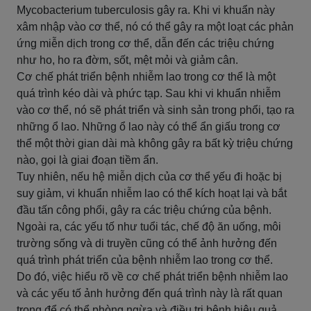
Mycobacterium tuberculosis gây ra. Khi vi khuẩn này
xâm nhập vào cơ thể, nó có thể gây ra một loạt các phản
ứng miễn dịch trong cơ thể, dẫn đến các triệu chứng
như ho, ho ra đờm, sốt, mệt mỏi và giảm cân.
Cơ chế phát triển bệnh nhiễm lao trong cơ thể là một
quá trình kéo dài và phức tạp. Sau khi vi khuẩn nhiễm
vào cơ thể, nó sẽ phát triển và sinh sản trong phổi, tạo ra
những ổ lao. Những ổ lao này có thể ẩn giấu trong cơ
thể một thời gian dài mà không gây ra bất kỳ triệu chứng
nào, gọi là giai đoạn tiềm ẩn.
Tuy nhiên, nếu hệ miễn dịch của cơ thể yếu đi hoặc bị
suy giảm, vi khuẩn nhiễm lao có thể kích hoạt lại và bắt
đầu tấn công phổi, gây ra các triệu chứng của bệnh.
Ngoài ra, các yếu tố như tuổi tác, chế độ ăn uống, môi
trường sống và di truyền cũng có thể ảnh hưởng đến
quá trình phát triển của bệnh nhiễm lao trong cơ thể.
Do đó, việc hiểu rõ về cơ chế phát triển bệnh nhiễm lao
và các yếu tố ảnh hưởng đến quá trình này là rất quan
trọng để có thể phòng ngừa và điều trị bệnh hiệu quả.