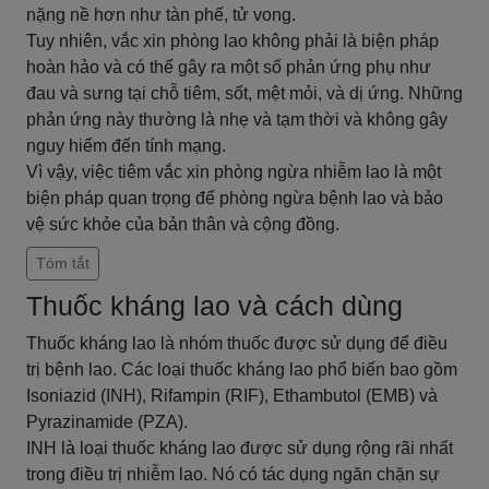
nặng nề hơn như tàn phế, tử vong.
Tuy nhiên, vắc xin phòng lao không phải là biện pháp
hoàn hảo và có thể gây ra một số phản ứng phụ như
đau và sưng tại chỗ tiêm, sốt, mệt mỏi, và dị ứng. Những
phản ứng này thường là nhẹ và tạm thời và không gây
nguy hiểm đến tính mạng.
Vì vậy, việc tiêm vắc xin phòng ngừa nhiễm lao là một
biện pháp quan trọng để phòng ngừa bệnh lao và bảo
vệ sức khỏe của bản thân và cộng đồng.
Tóm tắt
Thuốc kháng lao và cách dùng
Thuốc kháng lao là nhóm thuốc được sử dụng để điều
trị bệnh lao. Các loại thuốc kháng lao phổ biến bao gồm
Isoniazid (INH), Rifampin (RIF), Ethambutol (EMB) và
Pyrazinamide (PZA).
INH là loại thuốc kháng lao được sử dụng rộng rãi nhất
trong điều trị nhiễm lao. Nó có tác dụng ngăn chặn sự