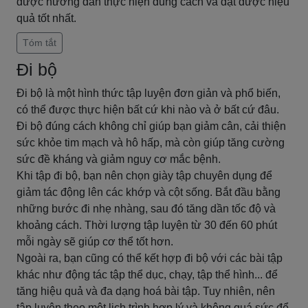
được hướng dẫn thực hiện đúng cách và đạt được hiệu
quả tốt nhất.
Tóm tắt
Đi bộ
Đi bộ là một hình thức tập luyện đơn giản và phổ biến,
có thể được thực hiện bất cứ khi nào và ở bất cứ đâu.
Đi bộ đúng cách không chỉ giúp bạn giảm cân, cải thiện
sức khỏe tim mạch và hô hấp, mà còn giúp tăng cường
sức đề kháng và giảm nguy cơ mắc bệnh.
Khi tập đi bộ, bạn nên chọn giày tập chuyên dụng để
giảm tác động lên các khớp và cột sống. Bắt đầu bằng
những bước đi nhẹ nhàng, sau đó tăng dần tốc độ và
khoảng cách. Thời lượng tập luyện từ 30 đến 60 phút
mỗi ngày sẽ giúp cơ thể tốt hơn.
Ngoài ra, bạn cũng có thể kết hợp đi bộ với các bài tập
khác như động tác tập thể dục, chạy, tập thể hình... để
tăng hiệu quả và đa dạng hoá bài tập. Tuy nhiên, nên
tập luyện theo một lịch trình hợp lý và không quá sức để