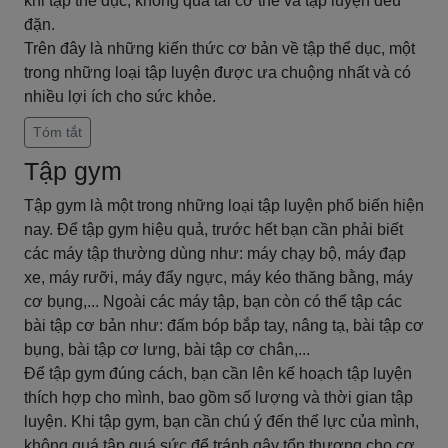
khi tập thể dục, không quá tải cơ thể và tập luyện đều
đặn.
Trên đây là những kiến thức cơ bản về tập thể dục, một
trong những loại tập luyện được ưa chuộng nhất và có
nhiều lợi ích cho sức khỏe.
Tóm tắt
Tập gym
Tập gym là một trong những loại tập luyện phổ biến hiện
nay. Để tập gym hiệu quả, trước hết bạn cần phải biết
các máy tập thường dùng như: máy chạy bộ, máy đạp
xe, máy rưỡi, máy đẩy ngực, máy kéo thăng bằng, máy
cơ bụng,... Ngoài các máy tập, bạn còn có thể tập các
bài tập cơ bản như: đấm bóp bắp tay, nâng tạ, bài tập cơ
bụng, bài tập cơ lưng, bài tập cơ chân,...
Để tập gym đúng cách, bạn cần lên kế hoạch tập luyện
thích hợp cho mình, bao gồm số lượng và thời gian tập
luyện. Khi tập gym, bạn cần chú ý đến thể lực của mình,
không quá tập quá sức để tránh gây tổn thương cho cơ