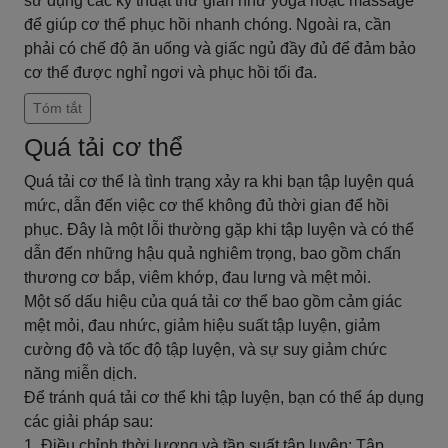
sử dụng các kỹ thuật thư giãn như yoga hoặc massage
để giúp cơ thể phục hồi nhanh chóng. Ngoài ra, cần
phải có chế độ ăn uống và giấc ngủ đầy đủ để đảm bảo
cơ thể được nghỉ ngơi và phục hồi tối đa.
Tóm tắt
Quá tải cơ thể
Quá tải cơ thể là tình trạng xảy ra khi bạn tập luyện quá
mức, dẫn đến việc cơ thể không đủ thời gian để hồi
phục. Đây là một lỗi thường gặp khi tập luyện và có thể
dẫn đến những hậu quả nghiêm trọng, bao gồm chấn
thương cơ bắp, viêm khớp, đau lưng và mệt mỏi.
Một số dấu hiệu của quá tải cơ thể bao gồm cảm giác
mệt mỏi, đau nhức, giảm hiệu suất tập luyện, giảm
cường độ và tốc độ tập luyện, và sự suy giảm chức
năng miễn dịch.
Để tránh quá tải cơ thể khi tập luyện, bạn có thể áp dụng
các giải pháp sau:
1. Điều chỉnh thời lượng và tần suất tập luyện: Tập