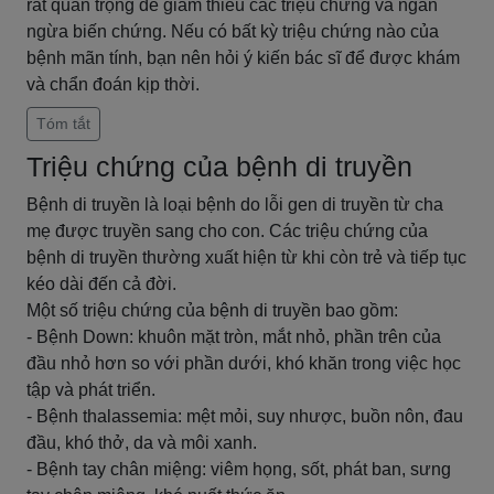
rất quan trọng để giảm thiểu các triệu chứng và ngăn
ngừa biến chứng. Nếu có bất kỳ triệu chứng nào của
bệnh mãn tính, bạn nên hỏi ý kiến bác sĩ để được khám
và chẩn đoán kịp thời.
Tóm tắt
Triệu chứng của bệnh di truyền
Bệnh di truyền là loại bệnh do lỗi gen di truyền từ cha
mẹ được truyền sang cho con. Các triệu chứng của
bệnh di truyền thường xuất hiện từ khi còn trẻ và tiếp tục
kéo dài đến cả đời.
Một số triệu chứng của bệnh di truyền bao gồm:
- Bệnh Down: khuôn mặt tròn, mắt nhỏ, phần trên của
đầu nhỏ hơn so với phần dưới, khó khăn trong việc học
tập và phát triển.
- Bệnh thalassemia: mệt mỏi, suy nhược, buồn nôn, đau
đầu, khó thở, da và môi xanh.
- Bệnh tay chân miệng: viêm họng, sốt, phát ban, sưng