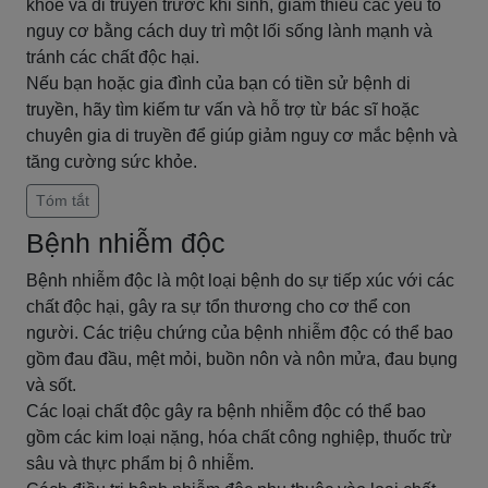
khỏe và di truyền trước khi sinh, giảm thiểu các yếu tố
nguy cơ bằng cách duy trì một lối sống lành mạnh và
tránh các chất độc hại.
Nếu bạn hoặc gia đình của bạn có tiền sử bệnh di
truyền, hãy tìm kiếm tư vấn và hỗ trợ từ bác sĩ hoặc
chuyên gia di truyền để giúp giảm nguy cơ mắc bệnh và
tăng cường sức khỏe.
Tóm tắt
Bệnh nhiễm độc
Bệnh nhiễm độc là một loại bệnh do sự tiếp xúc với các
chất độc hại, gây ra sự tổn thương cho cơ thể con
người. Các triệu chứng của bệnh nhiễm độc có thể bao
gồm đau đầu, mệt mỏi, buồn nôn và nôn mửa, đau bụng
và sốt.
Các loại chất độc gây ra bệnh nhiễm độc có thể bao
gồm các kim loại nặng, hóa chất công nghiệp, thuốc trừ
sâu và thực phẩm bị ô nhiễm.