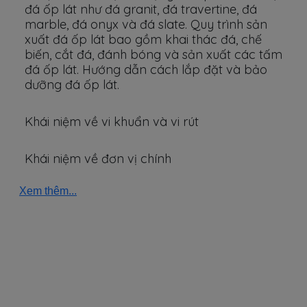
đá ốp lát như đá granit, đá travertine, đá
marble, đá onyx và đá slate. Quy trình sản
xuất đá ốp lát bao gồm khai thác đá, chế
biến, cắt đá, đánh bóng và sản xuất các tấm
đá ốp lát. Hướng dẫn cách lắp đặt và bảo
dưỡng đá ốp lát.
Khái niệm về vi khuẩn và vi rút
Khái niệm về đơn vị chính
Xem thêm...