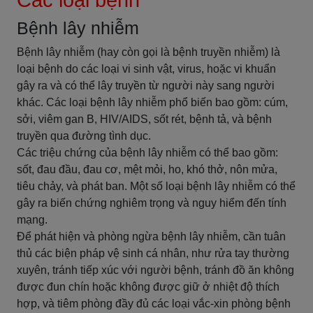
Các loại bệnh
Bệnh lây nhiễm
Bệnh lây nhiễm (hay còn gọi là bệnh truyền nhiễm) là
loại bệnh do các loại vi sinh vật, virus, hoặc vi khuẩn
gây ra và có thể lây truyền từ người này sang người
khác. Các loại bệnh lây nhiễm phổ biến bao gồm: cúm,
sởi, viêm gan B, HIV/AIDS, sốt rét, bệnh tả, và bệnh
truyền qua đường tình dục.
Các triệu chứng của bệnh lây nhiễm có thể bao gồm:
sốt, đau đầu, đau cơ, mệt mỏi, ho, khó thở, nôn mửa,
tiêu chảy, và phát ban. Một số loại bệnh lây nhiễm có thể
gây ra biến chứng nghiêm trọng và nguy hiểm đến tính
mạng.
Để phát hiện và phòng ngừa bệnh lây nhiễm, cần tuân
thủ các biện pháp vệ sinh cá nhân, như rửa tay thường
xuyên, tránh tiếp xúc với người bệnh, tránh đồ ăn không
được đun chín hoặc không được giữ ở nhiệt độ thích
hợp, và tiêm phòng đầy đủ các loại vắc-xin phòng bệnh