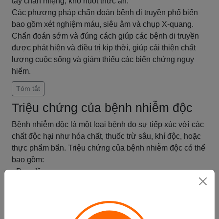
tay chân miệng, khó nuốt thức ăn.
Các phương pháp chẩn đoán bệnh di truyền phổ biến
bao gồm xét nghiệm máu, siêu âm và chụp X-quang.
Chẩn đoán sớm và đúng cách giúp các bệnh di truyền
được phát hiện và điều trị kịp thời, giúp cải thiện chất
lượng cuộc sống và giảm thiểu các biến chứng nguy
hiểm.
Tóm tắt
Triệu chứng của bệnh nhiễm độc
Bệnh nhiễm độc là một loại bệnh do sự tiếp xúc với các
chất độc hại như hóa chất, thuốc trừ sâu, khí độc, hoặc
thực phẩm bẩn. Triệu chứng của bệnh nhiễm độc có thể
bao gồm:
- Đau đầu
- Buồn nôn và nôn mửa
- Đau bụng và tiêu chảy
- Sốt
- Mệt mỏi và khó thở