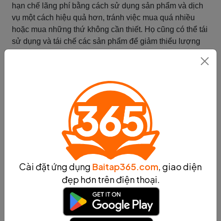
hạn chế lãng phí bằng cách sử dụng sản phẩm và dịch
vụ một cách hiệu quả hơn, tránh việc mua quá nhiều
hoặc mua những thứ không cần thiết. Họ cũng có thể tái
sử dụng và tái chế các sản phẩm để giảm thiểu lượng
rác thải và tài nguyên cần thiết.
Thứ hai, người tiêu dùng cũng có trách nhiệm thực hiện
công bằng trong việc tiêu thụ sản phẩm và dịch vụ. Điều
này có nghĩa là họ nên hạn chế sự phân biệt đối xử và
sử dụng sản phẩm và dịch vụ từ các công ty và nhà
cung cấp có tác động tích cực đến xã hội và môi trường.
Cuối cùng, người tiêu dùng cũng có trách nhiệm đóng
góp tích cực vào cộng đồng. Họ có thể làm điều này
bằng cách sử dụng các sản phẩm và dịch vụ được cung
cấp bởi các doanh nghiệp và tổ chức có trách nhiệm xã
Cài đặt ứng dụng
Baitap365.com
, giao diện
hội, tham gia các hoạt động cộng đồng và hỗ trợ các tổ
đẹp hơn trên điện thoại.
chức từ thiện.
Tóm lại, người tiêu dùng có trách nhiệm đối với xã hội
trong việc tiêu thụ sản phẩm và dịch vụ. Họ có trách
nhiệm hạn chế lãng phí, thực hiện công bằng và đóng