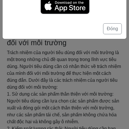
góp tích cực vào cộng đồng để đảm bảo một xã hội bền
vững và phát triển.
Tóm tắt
Đóng
Trách nhiệm của người tiêu dùng
đối với môi trường
Trách nhiệm của người tiêu dùng đối với môi trường là
một trong những chủ đề quan trọng trong lĩnh vực tiêu
dùng. Người tiêu dùng cần có nhận thức về trách nhiệm
của mình đối với môi trường để thực hiện một cách
đúng đắn. Dưới đây là các trách nhiệm của người tiêu
dùng đối với môi trường:
1. Sử dụng các sản phẩm thân thiện với môi trường:
Người tiêu dùng cần lựa chọn các sản phẩm được sản
xuất và đóng gói một cách thân thiện với môi trường,
như các sản phẩm tái chế, sản phẩm không chứa hóa
chất độc hại và không gây ô nhiễm.
2. Kiểm soát lượng rác thải: Người tiêu dùng cần hạn