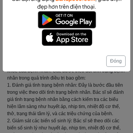
và các biện pháp an toàn để đảm bảo chất lượng điều trị
đẹp hơn trên điện thoại.
và an toàn cho bệnh nhân.
Tóm tắt
Theo dõi tình trạng bệnh nhân
trong quá trình điều trị
Trong quá trình điều trị, việc theo dõi tình trạng bệnh
nhân là rất quan trọng để đảm bảo rằng quá trình điều trị
Đóng
đang diễn ra hiệu quả và không gây tổn thương đến sức
khỏe của bệnh nhân. Các bước theo dõi tình trạng bệnh
nhân trong quá trình điều trị bao gồm:
1. Đánh giá tình trạng bệnh nhân: Đây là bước đầu tiên
trong việc theo dõi tình trạng bệnh nhân. Bác sĩ sẽ đánh
giá tình trạng bệnh nhân bằng cách kiểm tra các biểu
hiện lâm sàng như huyết áp, nhịp tim, nhiệt độ cơ thể,
thở, trạng thái tâm lý, và các triệu chứng của bệnh.
2. Giám sát các biến số sinh lý: Bác sĩ sẽ theo dõi các
biến số sinh lý như huyết áp, nhịp tim, nhiệt độ cơ thể,