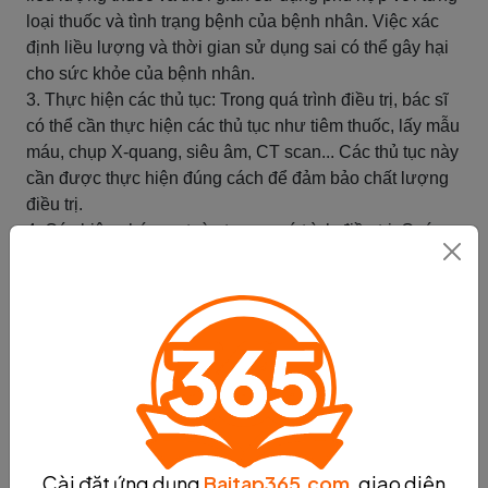
loại thuốc và tình trạng bệnh của bệnh nhân. Việc xác
định liều lượng và thời gian sử dụng sai có thể gây hại
cho sức khỏe của bệnh nhân.
3. Thực hiện các thủ tục: Trong quá trình điều trị, bác sĩ
có thể cần thực hiện các thủ tục như tiêm thuốc, lấy mẫu
máu, chụp X-quang, siêu âm, CT scan... Các thủ tục này
cần được thực hiện đúng cách để đảm bảo chất lượng
điều trị.
4. Các biện pháp an toàn trong quá trình điều trị: Quá
trình điều trị cần được thực hiện trong môi trường an
toàn cho bệnh nhân và nhân viên y tế. Bác sĩ cần thực
hiện các biện pháp an toàn như đeo găng tay, khẩu
trang, sử dụng dung dịch khử trùng để tránh lây nhiễm
và phòng ngừa các tai biến trong quá trình điều trị.
Tóm lại, thực hiện quá trình điều trị đòi hỏi sự cẩn trọng
và chính xác. Bác sĩ cần xác định phương pháp điều trị
phù hợp với tình trạng bệnh của bệnh nhân, xác định
liều lượng và thời gian sử dụng, thực hiện các thủ tục
Cài đặt ứng dụng
Baitap365.com
, giao diện