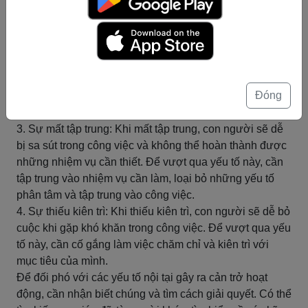
nghĩ mình không làm được. Để vượt qua yếu tố này, cần
tập trung vào những mục tiêu nhỏ và đạt được chúng
từng bước một.
2. Sự lo lắng: Khi lo lắng, con người sẽ không tập trung
được vào công việc của mình và dễ bị phân tâm. Để
Đóng
vượt qua yếu tố này, cần tập trung vào những điều cần
làm và lên kế hoạch để giảm bớt sự lo lắng.
3. Sự mất tập trung: Khi mất tập trung, con người sẽ dễ
bị sa sút trong công việc và không thể hoàn thành được
những nhiệm vụ cần thiết. Để vượt qua yếu tố này, cần
tập trung vào nhiệm vụ cần làm, loại bỏ những yếu tố
phân tâm và tập trung vào công việc.
4. Sự thiếu kiên trì: Khi thiếu kiên trì, con người sẽ dễ bỏ
cuộc khi gặp khó khăn trong công việc. Để vượt qua yếu
tố này, cần cố gắng làm việc chăm chỉ và kiên trì với
mục tiêu của mình.
Để đối phó với các yếu tố nội tại gây ra cản trở hoạt
động, cần nhận biết chúng và tìm cách giải quyết. Có thể