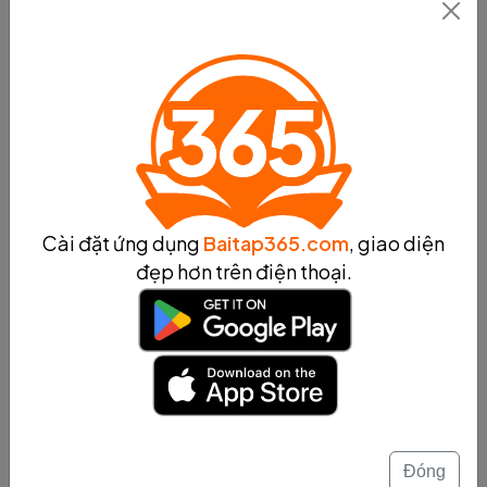
khi đó, điều trị virus sẽ giúp giảm các triệu chứng và
tăng cường hệ miễn dịch của cơ thể để đối phó với tình
trạng bệnh.
Các biện pháp phòng ngừa virus bao gồm việc giữ vệ
sinh tốt, rửa tay thường xuyên, tránh tiếp xúc với người
bệnh và sử dụng các vật dụng cá nhân riêng biệt. Ngoài
ra, việc tiêm vắc xin cũng là một biện pháp phòng ngừa
hiệu quả, giúp tăng cường hệ miễn dịch và ngăn chặn
sự lây lan của virus.
Cài đặt ứng dụng
Baitap365.com
, giao diện
Trong khi đó, điều trị virus được thực hiện thông qua
đẹp hơn trên điện thoại.
việc sử dụng thuốc kháng virus, điều trị các triệu chứng
và hỗ trợ cơ thể bằng dinh dưỡng và tập luyện. Việc sử
dụng thuốc kháng virus sẽ giúp giảm các triệu chứng
của bệnh và ngăn chặn sự lây lan của virus trong cơ
thể.
Trên cơ sở đó, sự phòng ngừa và điều trị virus là một
phần quan trọng trong việc bảo vệ sức khỏe của con
người và cần được thực hiện đầy đủ và hiệu quả.
Đóng