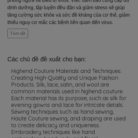
phòng ngừa và điều trị virus. Việc đảm bảo cung cấp đủ
dinh dưỡng, tập luyện đều đặn và giảm stress sẽ giúp
tăng cường sức khỏe và sức đề kháng của cơ thể, giảm
thiểu nguy cơ mắc các bệnh liên quan đến virus.
Tóm tắt
Các chủ đề đề xuất cho bạn:
Highend Couture Materials and Techniques:
Creating High-Quality and Unique Fashion
Products. Silk, lace, satin, and wool are
common materials used in highend couture.
Each material has its purpose, such as silk for
evening gowns and lace for intricate details.
Sewing techniques such as hand sewing,
Haute Couture sewing, and draping are used
to create delicacy and uniqueness.
Embroidery techniques like hand