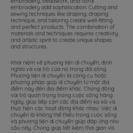
embroidery, beadwork, and floral
embroidery add sophistication. Cutting and
sewing techniques like draping, draping
technique, and tailoring create well-fitting
and perfect products. The combination of
materials and techniques requires creativity
and artistic spirit to create unique shapes
and structures.
Khái niệm về phương tiện di chuyển, định
nghĩa và vai trò của nó trong đời sống.
Phương tiện di chuyển là công cụ hoặc
phương pháp giúp di chuyển từ một địa
điểm này đến địa điểm khác. Chúng đóng
vai trò quan trọng trong cuộc sống hàng
ngày, giúp tiếp cận các địa điểm xa xôi và
thực hiện các hoạt động khác nhau. Việc di
chuyển là không thể thiếu trong cuộc sống
và phương tiện di chuyển giúp đáp ứng nhu
cầu này. Chúng giúp tiết kiệm thời gian và