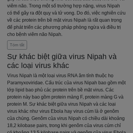
viêm não. Trong một số trường hợp nặng, virus Nipah
có thể gây ra đột quỵ và tử vong. Do đó, việc nghiên cứu
về các protein trên bề mặt virus Nipah là rất quan trọng
để phát triển các phương pháp phòng ngừa và điều trị
cho bệnh viêm não Nipah.
Tóm tắt
Sự khác biệt giữa virus Nipah và
các loại virus khác
Virus Nipah là một loại virus RNA âm tính thuộc họ
Paramyxoviridae. Cấu trúc của virus Nipah bao gồm một
lớp lipid bao phủ các protein trên bề mặt virus. Các
protein này bao gồm protein màng F, protein màng G và
protein M. Sự khác biệt giữa virus Nipah và các loại
virus khác như virus Ebola hay virus cúm là ở genôm
của chúng. Genôm của virus Nipah có chiều dài khoảng
18,2 kilobase pairs, trong khi genôm của virus cúm chỉ
có khoảng 13,5 kilobase pairs và genôm của virus Ebola