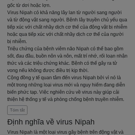
gốc từ dơi hoặc lợn.
Virus Nipah có khả năng lây lan từ người sang người
và từ động vật sang người. Bệnh lây truyền chủ yếu qua
tiếp xúc với chất nhầy dịch cơ thể của động vật bị nhiễm
hoặc qua tiếp xúc với chất nhầy dịch cơ thể của người
bị nhiễm.
Triệu chứng của bệnh viêm não Nipah có thể bao gồm
sốt, đau đầu, buồn nôn và nôn, mất trí nhớ, rối loạn nhận
thức và các triệu chứng khác. Bệnh có thể gây ra tử
vong nếu không được điều trị kịp thời.
Cộng đồng y tế quan tâm đến virus Nipah bởi vì nó là
một trong những loại virus mới và nguy hiểm đang diễn
biến phức tạp. Việc nghiên cứu về virus này giúp cải
thiện hệ thống y tế và phòng chống bệnh truyền nhiễm.
Tóm tắt
Định nghĩa về virus Nipah
Virus Nipah là một loại virus gây bệnh trên động vật và