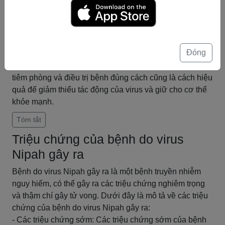
chứng tiến triển như viêm não, viêm phổi và suy tim, gây
ra các vấn đề nghiêm trọng cho sức khỏe.
Do đặc tính nguy hiểm của virus Nipah, việc phòng
ngừa là rất quan trọng để đảm bảo an toàn cho cộng
Đóng
đồng. Việc giữ vệ sinh và sát trùng là cách hiệu quả
nhất để ngăn chặn sự lây lan của virus. Ngoài ra, việc
tiêm phòng và điều trị bệnh đúng cách cũng là cách hiệu
quả để giảm thiểu tác động của virus và giữ cho cơ thể
khỏe mạnh.
Tóm tắt
Triệu chứng của bệnh do virus
Nipah gây ra
Bệnh do virus Nipah gây ra là một bệnh truyền nhiễm
nguy hiểm, có thể gây ra các triệu chứng nghiêm trọng
và thậm chí gây tử vong. Dưới đây là mô tả về các triệu
chứng của bệnh do virus Nipah gây ra:
- Các triệu chứng sớm: Các triệu chứng sớm của bệnh