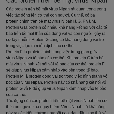
Các protein trên bề mặt virus Nipah
Các protein trên bề mặt virus Nipah rất quan trọng trong
việc tác động lên cơ thể con người. Cụ thể, có ba
protein chính trên bề mặt virus Nipah là G, F và M.
Protein G là protein có nhiều khả năng kết nối với các tế
bào trên bề mặt thận của động vật và con người, gây ra
sự lây nhiễm. Protein G cũng có khả năng đóng vai trò
trong việc tạo ra miễn dịch cho cơ thể.
Protein F là protein chính trong việc trung gian giữa
virus Nipah và tế bào của cơ thể. Khi protein G trên bề
mặt virus Nipah kết nối với tế bào của cơ thể, protein F
sẽ giúp virus Nipah xâm nhập vào bên trong tế bào.
Protein M là protein đóng vai trò trong việc hình thành vỏ
bọc của virus Nipah. Protein này có khả năng kết nối với
protein G và F để giúp virus Nipah xâm nhập vào tế bào
của cơ thể.
Tác động của các protein trên bề mặt virus Nipah lên cơ
thể con người khá nguy hiểm. Virus Nipah có khả năng
gây ra các triệu chứng như sốt cao, đau đầu, khó thở và