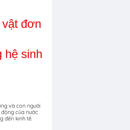
 vật đơn
g hệ sinh
ờng và con người
ác động của nước
 đến kinh tế.