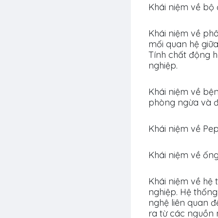
Khái niệm về bộ 
Khái niệm về phâ
mối quan hệ giữa
Tính chất động 
nghiệp.
Khái niệm về bện
phòng ngừa và điề
Khái niệm về Pep
Khái niệm về ốn
Khái niệm về hệ t
nghiệp. Hệ thốn
nghệ liên quan đ
ra từ các nguồn 