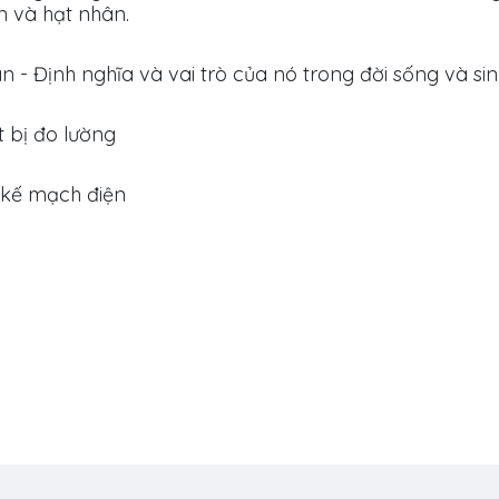
ện và hạt nhân.
n - Định nghĩa và vai trò của nó trong đời sống và si
t bị đo lường
ết kế mạch điện