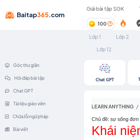
Giải bài tập SGK
Baitap
365
.com
100
Lớp 1
Lớp 2
Lớp 12
Góc thư giãn
Hỏi đáp bài tập
Chat GPT
Chat GPT
Tài liệu giáo viên
LEARN ANYTHING
Chữa lỗi ngữ pháp
Chủ đề: sự sống đơn 
Khái niệ
Bài viết