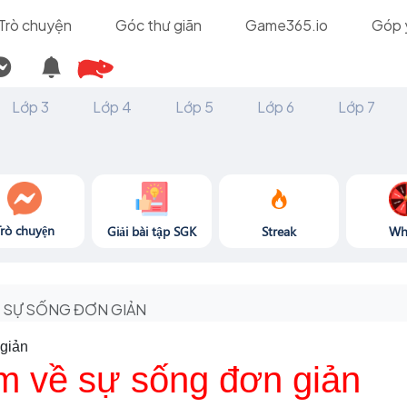
Trò chuyện
Góc thư giãn
Game365.io
Góp 
Lớp 3
Lớp 4
Lớp 5
Lớp 6
Lớp 7
Trò chuyện
Giải bài tập SGK
Streak
Wh
SỰ SỐNG ĐƠN GIẢN
giản
m về sự sống đơn giản