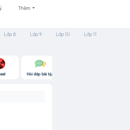
ý
Thêm
Lớp 8
Lớp 9
Lớp 10
Lớp 11
eel
Hỏi đáp bài tập
Góc thư giãn
Game365.