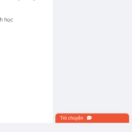
nh học
Trò chuyện