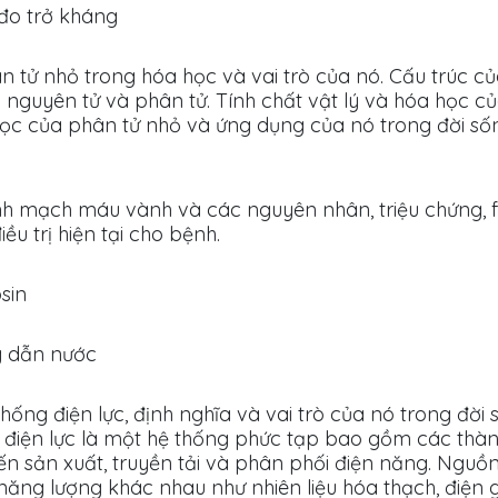
đo trở kháng
n tử nhỏ trong hóa học và vai trò của nó. Cấu trúc c
 nguyên tử và phân tử. Tính chất vật lý và hóa học củ
học của phân tử nhỏ và ứng dụng của nó trong đời s
h mạch máu vành và các nguyên nhân, triệu chứng, f
u trị hiện tại cho bệnh.
sin
g dẫn nước
hống điện lực, định nghĩa và vai trò của nó trong đời
g điện lực là một hệ thống phức tạp bao gồm các thà
ến sản xuất, truyền tải và phân phối điện năng. Nguồ
năng lượng khác nhau như nhiên liệu hóa thạch, điện 