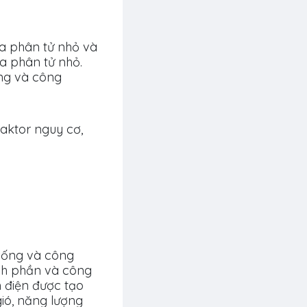
ủa phân tử nhỏ và
a phân tử nhỏ.
ống và công
aktor nguy cơ,
 sống và công
nh phần và công
n điện được tạo
gió, năng lượng