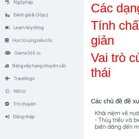
Ngữ pháp
Các dạn
Đánh giá & Góp ý
Tính chấ
Learn Anything
giản
Học từ vựng siêu tốc
Game365.io
Vai trò 
Bảng xếp hạng chuyên cần
thái
Travelingo
Nối từ
Các chủ đề đề xu
Trò chuyện
Khái niệm về nư
Đăng nhập
- Thủy triều và 
biển dâng đến mô