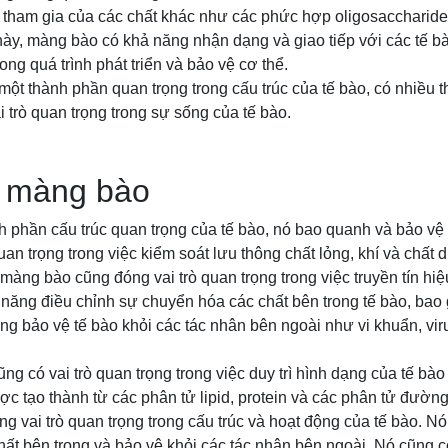
tham gia của các chất khác như các phức hợp oligosaccharide 
y, màng bào có khả năng nhận dạng và giao tiếp với các tế bà
ong quá trình phát triển và bảo vệ cơ thể.
một thành phần quan trọng trong cấu trúc của tế bào, có nhiều 
 trò quan trọng trong sự sống của tế bào.
a màng bào
 phần cấu trúc quan trọng của tế bào, nó bao quanh và bảo vệ n
uan trọng trong việc kiểm soát lưu thông chất lỏng, khí và chất
 màng bào cũng đóng vai trò quan trọng trong việc truyền tín hiệ
năng điều chỉnh sự chuyển hóa các chất bên trong tế bào, bao
ng bảo vệ tế bào khỏi các tác nhân bên ngoài như vi khuẩn, vir
g có vai trò quan trọng trong việc duy trì hình dạng của tế bào 
 tạo thành từ các phân tử lipid, protein và các phân tử đường
g vai trò quan trọng trong cấu trúc và hoạt động của tế bào. Nó
hất bên trong và bảo vệ khỏi các tác nhân bên ngoài. Nó cũng có