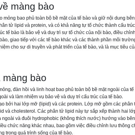
 về màng bào
o mỏng bao phủ toàn bộ bề mặt của tế bào và giữ nội dung bên 
ân tử lipid và protein, và có khả năng tự tổ chức thành cấu trúc
úc tế bào là bảo vệ và duy trì sự tổ chức của nội bào, điều chỉn
 bào, giao tiếp với các tế bào khác và các thành phần môi trư
iệm cho sự di truyền và phát triển của tế bào, và là mục tiêu củ
a màng bào
ỏng, đàn hồi và linh hoạt bao phủ toàn bộ bề mặt ngoài của tế
oài và làm nhiệm vụ bảo vệ và duy trì cấu trúc của tế bào.
 bởi hai lớp mỡ (lipid) và các protein. Lớp mỡ gồm các phân t
id và cholesterol. Các phân tử lipid này tự sắp xếp thành hai lớ
a ngoài và đuôi hydrophobic (không thích nước) hướng vào bên 
iều chức năng khác nhau, bao gồm việc điều chỉnh lưu thông c
g trong quá trình sống của tế bào.