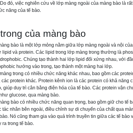
Do đó, việc nghiên cứu về lớp màng ngoài của màng bào là rất 
ức năng của tế bào.
trong của màng bào
màng bào là một lớp mỏng nằm giữa lớp màng ngoài và nội củ
 lipid và protein. Các lipid trong lớp màng trong thường là phos
ydrophobic. Chúng tạo thành hai lớp lipid đối xứng nhau, với đ
ophobic hướng vào trong, tạo thành một màng hai lớp.
 màng trong có nhiều chức năng khác nhau, bao gồm các protei
 các protein khác. Protein kênh ion là các protein có khả năng 
 giúp duy trì cân bằng điện hóa của tế bào. Các protein vận c
 như glucose, qua màng bào.
àng bào có nhiều chức năng quan trọng, bao gồm giữ cho tế 
c tác nhân bên ngoài, điều chỉnh sự di chuyển của chất qua màng
bào. Nó cũng tham gia vào quá trình truyền tin giữa các tế bào 
ra trong tế bào.