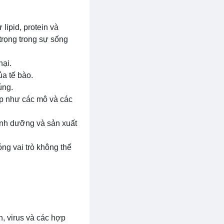
lipid, protein và
trọng trong sự sống
hại.
a tế bào.
úng.
tạp như các mô và các
dinh dưỡng và sản xuất
ng vai trò không thể
, virus và các hợp