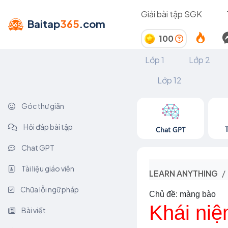
Giải bài tập SGK
Baitap
365
.com
100
Lớp 1
Lớp 2
Lớp 12
Góc thư giãn
Hỏi đáp bài tập
Chat GPT
Chat GPT
Tài liệu giáo viên
LEARN ANYTHING
Chữa lỗi ngữ pháp
Chủ đề: màng bào
Khái ni
Bài viết