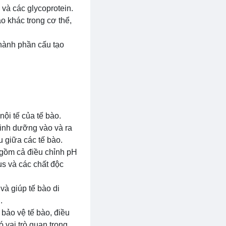
và các glycoprotein.
o khác trong cơ thể,
thành phần cấu tạo
ội tế của tế bào.
 dinh dưỡng vào và ra
u giữa các tế bào.
 gồm cả điều chỉnh pH
us và các chất độc
và giúp tế bào di
.
 bảo vệ tế bào, điều
 vai trò quan trọng