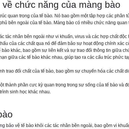
 về chức năng của màng bào
rúc quan trọng của tế bào. Nó bao gồm một tập hợp các phân tử 
 phủ bên ngoài của tế bào. Màng bào có nhiều chức năng quan 
các tác nhân bên ngoài như vi khuẩn, virus và các hợp chất độc 
thấu của các chất qua nó để đảm bảo sự hoạt động chính xác củ
ế bào khác, bao gồm sự liên kết và sự trao đổi thông tin giữa ch
 hạn giữa các tế bào khác nhau, giúp tạo ra các cấu trúc phức 
ình trao đổi chất của tế bào, bao gồm sự chuyển hóa các chất 
ột thành phần cực kỳ quan trọng trong sự sống của tế bào và đó
trình sinh học khác nhau.
bào
g bảo vệ tế bào khỏi các tác nhân bên ngoài, bao gồm vi khuẩn