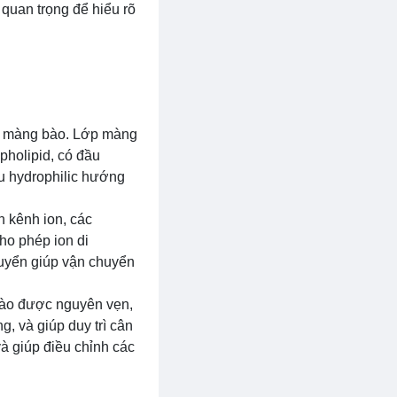
quan trọng để hiểu rõ
a màng bào. Lớp màng
pholipid, có đầu
ầu hydrophilic hướng
n kênh ion, các
cho phép ion di
huyển giúp vận chuyển
bào được nguyên vẹn,
, và giúp duy trì cân
và giúp điều chỉnh các