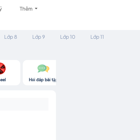
ý
Thêm
Lớp 8
Lớp 9
Lớp 10
Lớp 11
eel
Hỏi đáp bài tập
Góc thư giãn
Game365.