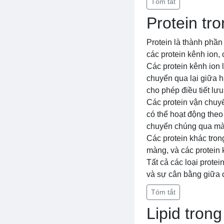
Tóm tắt
Protein tr
Protein là thành phầ
các protein kênh ion,
Các protein kênh ion 
chuyển qua lại giữa 
cho phép điều tiết lư
Các protein vận chuy
có thể hoạt động theo
chuyển chúng qua mà
Các protein khác tron
màng, và các protein 
Tất cả các loại prote
và sự cân bằng giữa c
Tóm tắt
Lipid tron