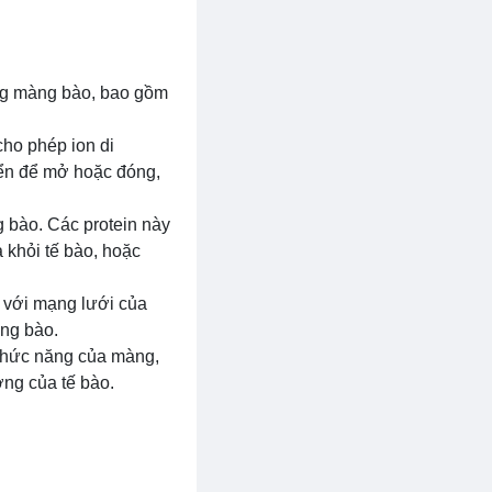
ong màng bào, bao gồm
cho phép ion di
iển để mở hoặc đóng,
 bào. Các protein này
 khỏi tế bào, hoặc
c với mạng lưới của
àng bào.
à chức năng của màng,
ờng của tế bào.