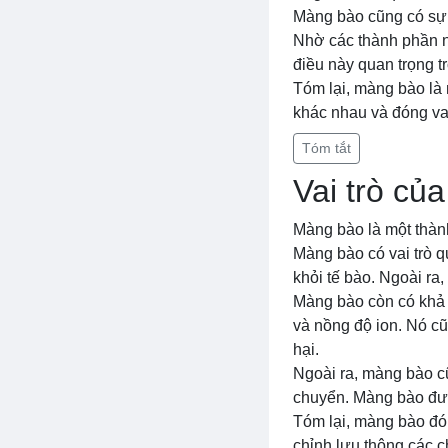
Màng bào cũng có sự 
Nhờ các thành phần nà
điều này quan trọng tr
Tóm lại, màng bào là 
khác nhau và đóng vai
Tóm tắt
Vai trò củ
Màng bào là một thành
Màng bào có vai trò q
khỏi tế bào. Ngoài ra,
Màng bào còn có khả 
và nồng độ ion. Nó cũ
hại.
Ngoài ra, màng bào cũn
chuyển. Màng bào được
Tóm lại, màng bào đón
chỉnh lưu thông các c