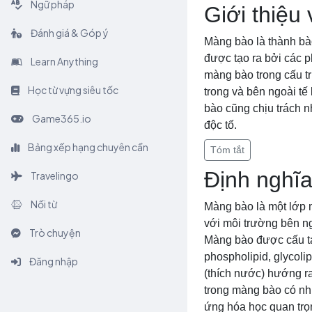
Ngữ pháp
Giới thiệu
Đánh giá & Góp ý
Màng bào là thành bà
được tạo ra bởi các ph
Learn Anything
màng bào trong cấu tr
Học từ vựng siêu tốc
trong và bên ngoài tế
bào cũng chịu trách nh
Game365.io
độc tố.
Bảng xếp hạng chuyên cần
Tóm tắt
Định nghĩ
Travelingo
Nối từ
Màng bào là một lớp m
với môi trường bên ng
Trò chuyện
Màng bào được cấu tạo
phospholipid, glycolip
Đăng nhập
(thích nước) hướng r
trong màng bào có nh
ứng hóa học quan trọn