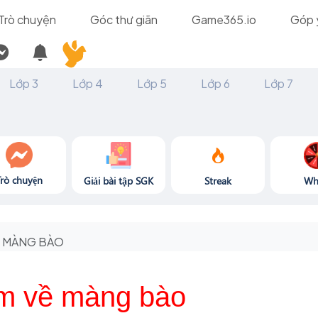
Trò chuyện
Góc thư giãn
Game365.io
Góp 
Lớp 3
Lớp 4
Lớp 5
Lớp 6
Lớp 7
Trò chuyện
Giải bài tập SGK
Streak
Wh
MÀNG BÀO
ệm về màng bào