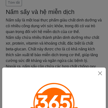
Tóm tắt
Nấm sấy và hệ miễn dịch
Nấm sấy là một loại thực phẩm giàu chất dinh dưỡng và
có nhiều công dụng với sức khỏe, trong đó có vai trò
quan trọng đối với hệ miễn dịch của cơ thể.
Nấm sấy chứa nhiều thành phần dinh dưỡng như chất
xơ, protein, vitamin và khoáng chất, đặc biệt là chất
beta-glucan. Chất này được cho là có khả năng kích
thích sản xuất tế bào miễn dịch trong cơ thể, giúp tăng
cường sức đề kháng và ngăn ngừa các bệnh lý.
Ngoài ra, nấm sấy còn chứa các hợp chất chống oxy
hóa, giúp bảo vệ tế bào khỏi các tác nhân gây hại và
tăng cường khả năng phục hồi của hệ miễn dịch.
Các nghiên cứu cũng đã chỉ ra rằng việc sử dụng nấm
sấy có thể giúp giảm các triệu chứng và tác động của
các bệnh lý liên quan đến hệ miễn dịch, bao gồm suy
giảm miễn dịch, viêm khớp, viêm ruột và các bệnh lý
ung thư.