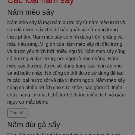
Các loại nấm sấy
Nấm mèo sấy
Nấm mèo sấy là loại nấm được lấy từ nấm mèo tươi và
sau đó được sấy khô để bảo quản và sử dụng trong
thực phẩm. Nấm mèo sấy có hình dạng tròn, phẳng và
màu nâu sáng. Vị giòn của nấm mèo sấy rất đặc trưng
và được yêu thích bởi nhiều người. Nấm mèo sấy cũng
có hương vị đặc trưng, hơi ngọt và nhẹ nhàng. Nấm
mèo sấy thường được sử dụng trong các món ăn như
salad hoặc cháo. Nó cũng có thể được sử dụng để tạo
ra các loại nước sốt và gia vị thơm ngon. Nấm mèo sấy
cũng có nhiều lợi ích cho sức khỏe, bao gồm cải thiện
chức năng tim mạch, hỗ trợ hệ thống miễn dịch và giảm
nguy cơ mắc bệnh.
Tóm tắt
Nấm đùi gà sấy
Nấm đùi gà sấy là một trong những loại nấm sấy phổ