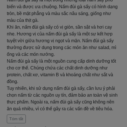
biến và được ưa chuộng. Nấm đùi gà sấy có hình dạng
tròn, bề mặt phẳng và màu sắc nâu sáng, giống như
màu của thịt gà.
Khi ăn, nấm đùi gà sấy có vị giòn, sần sật và hơi cay
nhẹ. Hương vị của nấm đùi gà sấy là một sự kết hợp
tuyệt vời giữa hương vị ngọt và mặn. Nấm đùi gà sấy
thường được sử dụng trong các món ăn như salad, mì
ống và các món nướng.
Nấm đùi gà sấy là một nguồn cung cấp dinh dưỡng tốt
cho cơ thể. Chúng chứa các chất dinh dưỡng như
protein, chất xơ, vitamin B và khoáng chất như sắt và
đồng.
Tuy nhiên, khi sử dụng nấm đùi gà sấy, cần lưu ý phải
chọn nấm từ các nguồn uy tín, đảm bảo an toàn vệ sinh
thực phẩm. Ngoài ra, nấm đùi gà sấy cũng không nên
ăn quá nhiều, vì có thể gây ra các vấn đề về tiêu hóa.
Tóm tắt