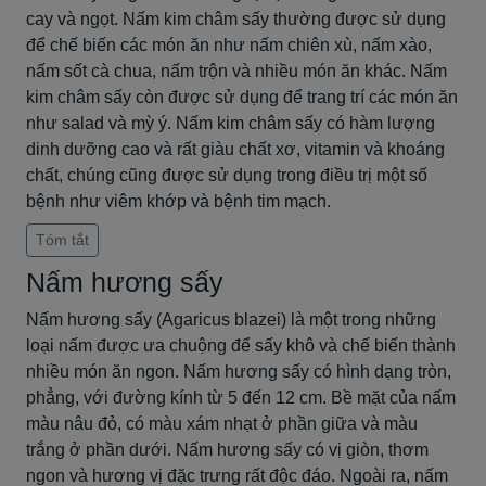
cay và ngọt. Nấm kim châm sấy thường được sử dụng
để chế biến các món ăn như nấm chiên xù, nấm xào,
nấm sốt cà chua, nấm trộn và nhiều món ăn khác. Nấm
kim châm sấy còn được sử dụng để trang trí các món ăn
như salad và mỳ ý. Nấm kim châm sấy có hàm lượng
dinh dưỡng cao và rất giàu chất xơ, vitamin và khoáng
chất, chúng cũng được sử dụng trong điều trị một số
bệnh như viêm khớp và bệnh tim mạch.
Tóm tắt
Nấm hương sấy
Nấm hương sấy (Agaricus blazei) là một trong những
loại nấm được ưa chuộng để sấy khô và chế biến thành
nhiều món ăn ngon. Nấm hương sấy có hình dạng tròn,
phẳng, với đường kính từ 5 đến 12 cm. Bề mặt của nấm
màu nâu đỏ, có màu xám nhạt ở phần giữa và màu
trắng ở phần dưới. Nấm hương sấy có vị giòn, thơm
ngon và hương vị đặc trưng rất độc đáo. Ngoài ra, nấm