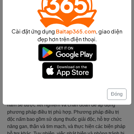
chứng trên sau khi ăn nấm, hãy nhanh chóng đến bệnh
viện để được khám và điều trị kịp thời.
Tóm tắt
Cài đặt ứng dụng
Baitap365.com
, giao diện
Cách xử lý khi phát hiện bị độc
đẹp hơn trên điện thoại.
nấm
Khi phát hiện bị độc nấm, việc đưa người bị nhanh
chóng đến cơ sở y tế gần nhất là rất quan trọng. Trong
khi chờ đưa người bị độc nấm đến bệnh viện, cần tiến
hành giải độc cơ bản bằng cách uống nước nhiều và
nôn ra nấm đã ăn. Nếu người bị độc nặng, cần ngay lập
tức cấp cứu bằng cách đưa đến bệnh viện gần nhất để
Đóng
được điều trị kịp thời. Khi đến bệnh viện, người bị độc
nấm sẽ được xét nghiệm và chẩn đoán để áp dụng
phương pháp điều trị phù hợp. Phương pháp điều trị
độc nấm bao gồm sử dụng thuốc giải độc, hỗ trợ chức
năng gan, thận và tim mạch, và thực hiện các biện pháp
hỗ trợ khác. Tuy nhiên, việc phát hiện và phòng tránh bị