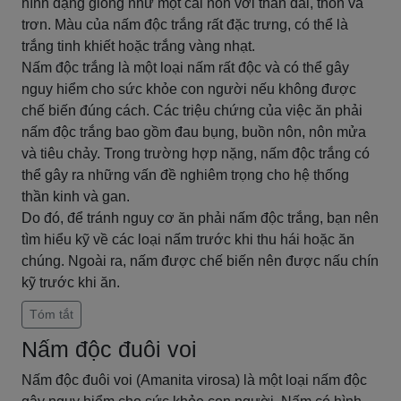
hình dạng giống như một cái nón với thân dài, thon và
trơn. Màu của nấm độc trắng rất đặc trưng, có thể là
trắng tinh khiết hoặc trắng vàng nhạt.
Nấm độc trắng là một loại nấm rất độc và có thể gây
nguy hiểm cho sức khỏe con người nếu không được
chế biến đúng cách. Các triệu chứng của việc ăn phải
nấm độc trắng bao gồm đau bụng, buồn nôn, nôn mửa
và tiêu chảy. Trong trường hợp nặng, nấm độc trắng có
thể gây ra những vấn đề nghiêm trọng cho hệ thống
thần kinh và gan.
Do đó, để tránh nguy cơ ăn phải nấm độc trắng, bạn nên
tìm hiểu kỹ về các loại nấm trước khi thu hái hoặc ăn
chúng. Ngoài ra, nấm được chế biến nên được nấu chín
kỹ trước khi ăn.
Tóm tắt
Nấm độc đuôi voi
Nấm độc đuôi voi (Amanita virosa) là một loại nấm độc