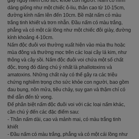
gây nguy hiểm cho sức khỏe con người. Nấm có hình
dáng giống như một chiếc ô-liu, thân cao từ 10-15cm,
đường kính nấm lên đến 10cm. Bề mặt nấm có màu
trắng tinh khiết và trơn nhẵn. Đầu nấm có màu trắng,
phẳng và có một cái lồng như một chiếc đôi giày, đường
kính khoảng 4-10cm.
Nấm độc đuôi voi thường xuất hiện vào mùa thu hoặc
mùa đông và thường mọc trên các loại cây lá kim, như
thông và cây sồi. Nấm độc đuôi voi chứa một số chất
độc, trong đó đáng chú ý nhất là phallotoxins và
amatoxins. Những chất này có thể gây ra các triệu
chứng nghiêm trọng cho sức khỏe con người, bao gồm
đau bụng, nôn mửa, tiêu chảy, suy gan và thậm chí có
thể dẫn đến tử vong.
Để phân biệt nấm độc đuôi voi với các loại nấm khác,
cần chú ý đến các đặc điểm sau:
- Thân nấm dài, cao và mảnh mai, có màu trắng tinh
khiết
- Đầu nấm có màu trắng, phẳng và có một cái lồng như