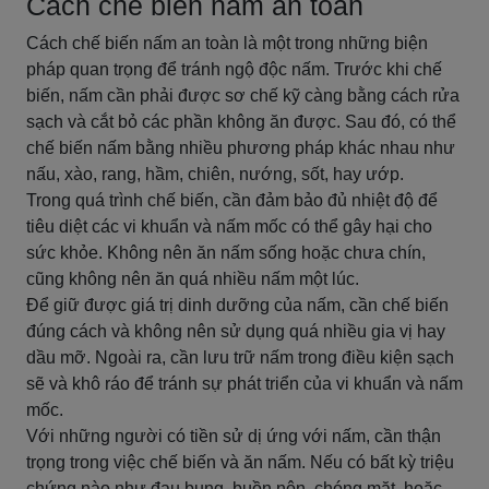
Cách chế biến nấm an toàn
Cách chế biến nấm an toàn là một trong những biện
pháp quan trọng để tránh ngộ độc nấm. Trước khi chế
biến, nấm cần phải được sơ chế kỹ càng bằng cách rửa
sạch và cắt bỏ các phần không ăn được. Sau đó, có thể
chế biến nấm bằng nhiều phương pháp khác nhau như
nấu, xào, rang, hầm, chiên, nướng, sốt, hay ướp.
Trong quá trình chế biến, cần đảm bảo đủ nhiệt độ để
tiêu diệt các vi khuẩn và nấm mốc có thể gây hại cho
sức khỏe. Không nên ăn nấm sống hoặc chưa chín,
cũng không nên ăn quá nhiều nấm một lúc.
Để giữ được giá trị dinh dưỡng của nấm, cần chế biến
đúng cách và không nên sử dụng quá nhiều gia vị hay
dầu mỡ. Ngoài ra, cần lưu trữ nấm trong điều kiện sạch
sẽ và khô ráo để tránh sự phát triển của vi khuẩn và nấm
mốc.
Với những người có tiền sử dị ứng với nấm, cần thận
trọng trong việc chế biến và ăn nấm. Nếu có bất kỳ triệu
chứng nào như đau bụng, buồn nôn, chóng mặt, hoặc