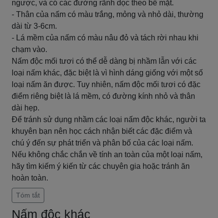
ngược, và có các đường rãnh dọc theo bề mặt.
- Thân của nấm có màu trắng, mỏng và nhỏ dài, thường
dài từ 3-6cm.
- Lá mềm của nấm có màu nâu đỏ và tách rời nhau khi
chạm vào.
Nấm độc mối tươi có thể dễ dàng bị nhầm lẫn với các
loại nấm khác, đặc biệt là vì hình dáng giống với một số
loại nấm ăn được. Tuy nhiên, nấm độc mối tươi có đặc
điểm riêng biệt là lá mềm, có đường kính nhỏ và thân
dài hẹp.
Để tránh sử dụng nhầm các loại nấm độc khác, người ta
khuyên bạn nên học cách nhận biết các đặc điểm và
chú ý đến sự phát triển và phân bố của các loại nấm.
Nếu không chắc chắn về tính an toàn của một loại nấm,
hãy tìm kiếm ý kiến ​​từ các chuyên gia hoặc tránh ăn
hoàn toàn.
Tóm tắt
Nấm độc khác