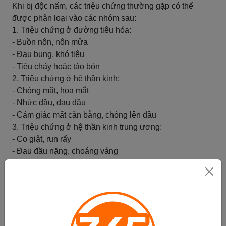
Khi bị độc nấm, các triệu chứng thường gặp có thể
được phân loại vào các nhóm sau:
1. Triệu chứng ở đường tiêu hóa:
- Buồn nôn, nôn mửa
- Đau bụng, khó tiêu
- Tiêu chảy hoặc táo bón
2. Triệu chứng ở hệ thần kinh:
- Chóng mặt, hoa mắt
- Nhức đầu, đau đầu
- Cảm giác mất cân bằng, chóng lên đầu
3. Triệu chứng ở hệ thần kinh trung ương:
- Co giật, run rẩy
- Đau đầu nặng, choáng váng
- Cảm giác loạn thị, loạn ngôn, loạn tư duy
4. Triệu chứng ở hệ tim mạch:
- Nhịp tim không đều
- Huyết áp tăng hoặc giảm đột ngột
- Đau ngực, khó thở
Nếu bạn bị bất kỳ triệu chứng nào trong những triệu