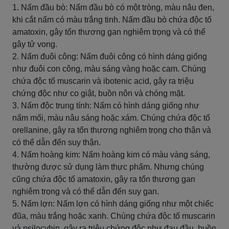
1. Nấm đầu bò: Nấm đầu bò có một tròng, màu nâu đen,
khi cắt nấm có màu trắng tinh. Nấm đầu bò chứa độc tố
amatoxin, gây tổn thương gan nghiêm trọng và có thể
gây tử vong.
2. Nấm đuôi công: Nấm đuôi công có hình dáng giống
như đuôi con công, màu sáng vàng hoặc cam. Chúng
chứa độc tố muscarin và ibotenic acid, gây ra triệu
chứng độc như co giật, buồn nôn và chóng mặt.
3. Nấm độc trung tính: Nấm có hình dáng giống như
nấm mối, màu nâu sáng hoặc xám. Chúng chứa độc tố
orellanine, gây ra tổn thương nghiêm trọng cho thận và
có thể dẫn đến suy thận.
4. Nấm hoàng kim: Nấm hoàng kim có màu vàng sáng,
thường được sử dụng làm thực phẩm. Nhưng chúng
cũng chứa độc tố amatoxin, gây ra tổn thương gan
nghiêm trọng và có thể dẫn đến suy gan.
5. Nấm lợn: Nấm lợn có hình dáng giống như một chiếc
đũa, màu trắng hoặc xanh. Chúng chứa độc tố muscarin
và psilocybin, gây ra triệu chứng độc như đau đầu, buồn