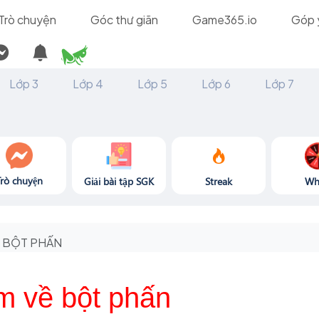
Trò chuyện
Góc thư giãn
Game365.io
Góp 
Lớp 3
Lớp 4
Lớp 5
Lớp 6
Lớp 7
Trò chuyện
Giải bài tập SGK
Streak
Wh
BỘT PHẤN
m về bột phấn