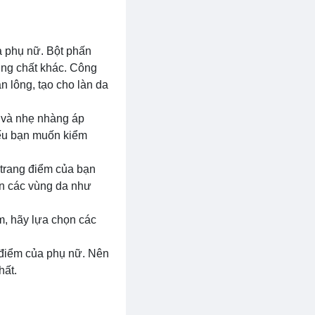
a phụ nữ. Bột phấn
ỡng chất khác. Công
n lông, tạo cho làn da
 và nhẹ nhàng áp
Nếu bạn muốn kiểm
 trang điểm của bạn
ên các vùng da như
m, hãy lựa chọn các
g điểm của phụ nữ. Nên
hất.