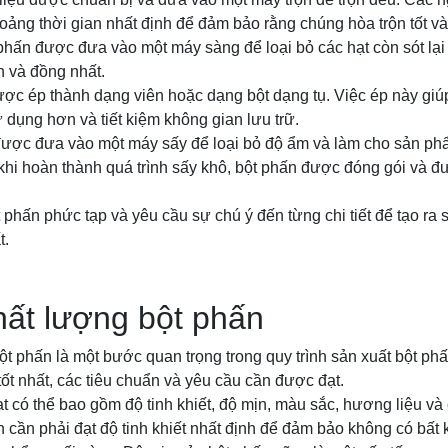
oảng thời gian nhất định để đảm bảo rằng chúng hòa trộn tốt và
 phấn được đưa vào một máy sàng để loại bỏ các hạt còn sót lạ
n và đồng nhất.
ược ép thành dạng viên hoặc dạng bột dạng tụ. Việc ép này giú
dụng hơn và tiết kiệm không gian lưu trữ.
được đưa vào một máy sấy để loại bỏ độ ẩm và làm cho sản ph
hi hoàn thành quá trình sấy khô, bột phấn được đóng gói và đư
t phấn phức tạp và yêu cầu sự chú ý đến từng chi tiết để tạo ra
t.
hất lượng bột phấn
ột phấn là một bước quan trọng trong quy trình sản xuất bột p
ốt nhất, các tiêu chuẩn và yêu cầu cần được đạt.
t có thể bao gồm độ tinh khiết, độ mịn, màu sắc, hương liệu và
ấn cần phải đạt độ tinh khiết nhất định để đảm bảo không có bất