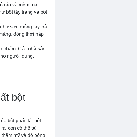
hô ráo và mềm mại.
 bột tẩy trang và bột
 như sơn móng tay, xà
màng, đồng thời hấp
sản phẩm. Các nhà sản
 cho người dùng.
ất bột
ủa bột phấn là: bột
 ra, còn có thể sử
h thẩm mỹ và độ bóng