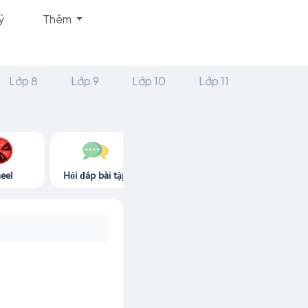
ý
Thêm
Lớp 8
Lớp 9
Lớp 10
Lớp 11
eel
Hỏi đáp bài tập
Góc thư giãn
Game365.