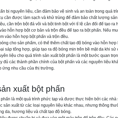
ẩn bị nguyên liệu, cần đảm bảo vệ sinh và an toàn trong quá tr
g cụ cần được làm sạch và khử trùng để đảm bảo chất lượng sả
u, cần trộn bột đá vôi và bột tinh bột với tỉ lệ cân đối để tạo ra
 vào hỗn hợp bột cơ bản và trộn đều để tạo ra bột phấn. Nếu 
êm vào hỗn hợp bột phấn và trộn đều.
bóng cho sản phẩm, có thể thêm chất tạo độ bóng vào hỗn hợp 
ại sáp tổng hợp, giúp tạo ra độ bóng mịn trên bề mặt da khi s
yên liệu cho quá trình sản xuất bột phấn là một bước quan trọn
y đủ các thành phần chính của bột phấn và các nguyên liệu kh
 ứng nhu cầu của thị trường.
sản xuất bột phấn
t phấn là một quá trình phức tạp và được thực hiện bởi các nhà
c sản xuất từ các loại nguyên liệu khác nhau, nhưng thông t
g da, hương liệu và chất tạo độ bóng.
liệu được chuẩn bị và đưa vào một máy trộn để trộn đều. Các n