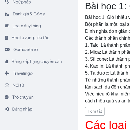
Ngữ pháp
Bài học 1:
Đánh giá & Góp ý
Bài học 1: Giới thiệu 
Bột phấn là một loại
Learn Anything
Định nghĩa đơn giản c
Học từ vựng siêu tốc
Các thành phần chính
1. Talc: Là thành phầ
Game365.io
2. Mica: Là thành phầ
3. Silicone: Là thành
Bảng xếp hạng chuyên cần
4. Kaolin: Là thành p
Travelingo
5. Tá dược: Là thành
Từ những thành phần t
Nối từ
làm sạch da đến chăm
Việc hiểu rõ khái niệ
Trò chuyện
cách hiệu quả và an t
Đăng nhập
Tóm tắt
Các loại