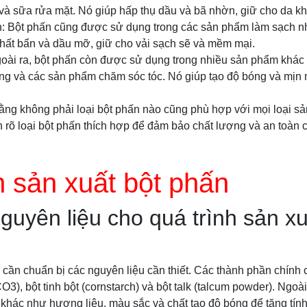
à sữa rửa mặt. Nó giúp hấp thụ dầu và bã nhờn, giữ cho da k
: Bột phấn cũng được sử dụng trong các sản phẩm làm sạch như
 chất bẩn và dầu mỡ, giữ cho vải sạch sẽ và mềm mại.
oài ra, bột phấn còn được sử dụng trong nhiều sản phẩm khác
g và các sản phẩm chăm sóc tóc. Nó giúp tạo độ bóng và mịn 
rằng không phải loại bột phấn nào cũng phù hợp với mọi loại 
h rõ loại bột phấn thích hợp để đảm bảo chất lượng và an toàn
h sản xuất bột phấn
guyên liệu cho quá trình sản xu
 cần chuẩn bị các nguyên liệu cần thiết. Các thành phần chính c
O3), bột tinh bột (cornstarch) và bột talk (talcum powder). Ngoài
 khác như hương liệu, màu sắc và chất tạo độ bóng để tăng tín