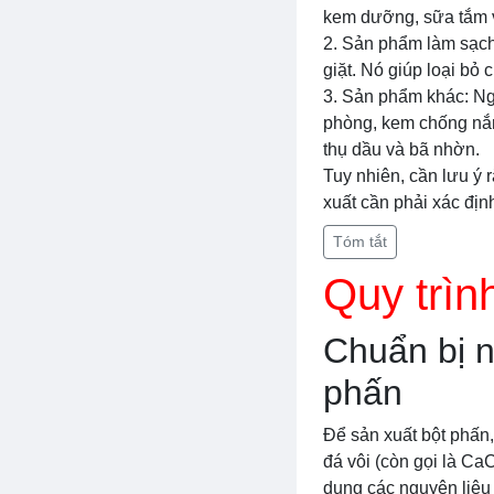
kem dưỡng, sữa tắm v
2. Sản phẩm làm sạch
giặt. Nó giúp loại bỏ
3. Sản phẩm khác: Ng
phòng, kem chống nắn
thụ dầu và bã nhờn.
Tuy nhiên, cần lưu ý 
xuất cần phải xác địn
Tóm tắt
Quy trìn
Chuẩn bị n
phấn
Để sản xuất bột phấn,
đá vôi (còn gọi là CaC
dụng các nguyên liệu