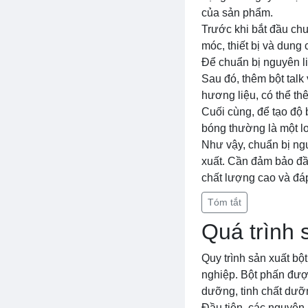
của sản phẩm.
Trước khi bắt đầu chu
móc, thiết bị và dun
Để chuẩn bị nguyên liệ
Sau đó, thêm bột talk
hương liệu, có thể th
Cuối cùng, để tạo độ 
bóng thường là một lo
Như vậy, chuẩn bị ngu
xuất. Cần đảm bảo đầ
chất lượng cao và đáp
Tóm tắt
Quá trình 
Quy trình sản xuất bộ
nghiệp. Bột phấn đượ
dưỡng, tinh chất dưỡn
Đầu tiên, các nguyên 