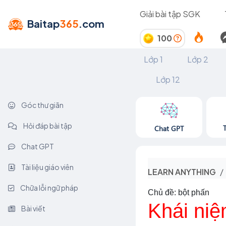
Giải bài tập SGK
Baitap
365
.com
100
Lớp 1
Lớp 2
Lớp 12
Góc thư giãn
Hỏi đáp bài tập
Chat GPT
Chat GPT
Tài liệu giáo viên
LEARN ANYTHING
Chữa lỗi ngữ pháp
Chủ đề: bột phấn
Khái niệ
Bài viết