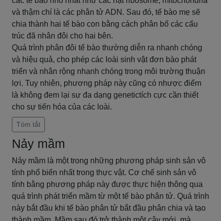
các tế bào nhỏ nhất như các hạt ribosome, mitochondria
và thậm chí là các phân tử ADN. Sau đó, tế bào mẹ sẽ
chia thành hai tế bào con bằng cách phân bố các cấu
trúc đã nhân đôi cho hai bên.
Quá trình phân đôi tế bào thường diễn ra nhanh chóng
và hiệu quả, cho phép các loài sinh vật đơn bào phát
triển và nhân rộng nhanh chóng trong môi trường thuận
lợi. Tuy nhiên, phương pháp này cũng có nhược điểm
là không đem lại sự đa dạng genetictích cực cần thiết
cho sự tiến hóa của các loài.
Tóm tắt
Nảy mầm
Nảy mầm là một trong những phương pháp sinh sản vô
tính phổ biến nhất trong thực vật. Cơ chế sinh sản vô
tính bằng phương pháp này được thực hiện thông qua
quá trình phát triển mầm từ một tế bào phân tử. Quá trình
này bắt đầu khi tế bào phân tử bắt đầu phân chia và tạo
thành mầm. Mầm sau đó trở thành một cây mới, mà