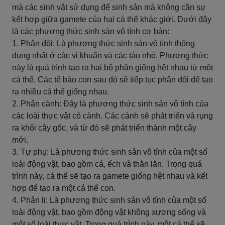
mà các sinh vật sử dụng để sinh sản mà không cần sự
kết hợp giữa gamete của hai cá thể khác giới. Dưới đây
là các phương thức sinh sản vô tính cơ bản:
1. Phân đôi: Là phương thức sinh sản vô tính thông
dụng nhất ở các vi khuẩn và các tảo nhỏ. Phương thức
này là quá trình tạo ra hai bộ phận giống hệt nhau từ một
cá thể. Các tế bào con sau đó sẽ tiếp tục phân đôi để tạo
ra nhiều cá thể giống nhau.
2. Phân cành: Đây là phương thức sinh sản vô tính của
các loài thực vật có cành. Các cành sẽ phát triển và rụng
ra khỏi cây gốc, và từ đó sẽ phát triển thành một cây
mới.
3. Tự phụ: Là phương thức sinh sản vô tính của một số
loài động vật, bao gồm cá, ếch và thằn lằn. Trong quá
trình này, cá thể sẽ tạo ra gamete giống hệt nhau và kết
hợp để tạo ra một cá thể con.
4. Phân li: Là phương thức sinh sản vô tính của một số
loài động vật, bao gồm động vật không xương sống và
một số loài thực vật. Trong quá trình này, một cá thể sẽ