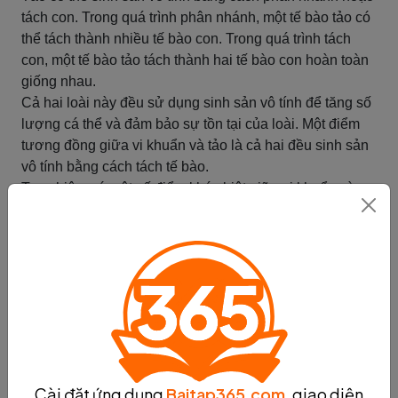
tách con. Trong quá trình phân nhánh, một tế bào tảo có
thể tách thành nhiều tế bào con. Trong quá trình tách
con, một tế bào tảo tách thành hai tế bào con hoàn toàn
giống nhau.
Cả hai loài này đều sử dụng sinh sản vô tính để tăng số
lượng cá thể và đảm bảo sự tồn tại của loài. Một điểm
tương đồng giữa vi khuẩn và tảo là cả hai đều sinh sản
vô tính bằng cách tách tế bào.
Tuy nhiên, có một số điểm khác biệt giữa vi khuẩn và
tảo trong cách sinh sản vô tính. Vi khuẩn sinh sản vô
tính bằng phân đôi đơn giản, trong khi tảo có thể sinh
sản vô tính bằng cách phân nhánh hoặc tách con. Ngoài
ra, tảo thường sinh sản vô tính khi môi trường xung
quanh thuận lợi, trong khi vi khuẩn có thể sinh sản vô
tính trong mọi điều kiện.
Tóm lại, sinh sản vô tính là một cách để các loài tăng số
lượng cá thể và đảm bảo sự tồn tại của loài. Vi khuẩn và
tảo là hai loài đơn giản có thể sinh sản vô tính bằng
Cài đặt ứng dụng
Baitap365.com
, giao diện