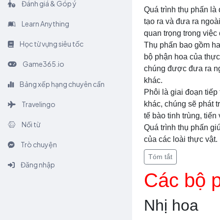
Đánh giá & Góp ý
Quá trình thụ phấn là
tạo ra và đưa ra ngoài
Learn Anything
quan trọng trong việc 
Học từ vựng siêu tốc
Thụ phấn bao gồm hai 
bộ phận hoa của thực
Game365.io
chúng được đưa ra ng
khác.
Bảng xếp hạng chuyên cần
Phôi là giai đoạn tiếp
Travelingo
khác, chúng sẽ phát t
tế bào tinh trùng, tiế
Nối từ
Quá trình thụ phấn gi
của các loài thực vật.
Trò chuyện
Tóm tắt
Đăng nhập
Các bộ p
Nhị hoa