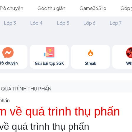
Trò chuyện
Góc thư giãn
Game365.io
Góp 
Lớp 3
Lớp 4
Lớp 5
Lớp 6
Lớp 7
Trò chuyện
Giải bài tập SGK
Streak
Wh
QUÁ TRÌNH THỤ PHẤN
 phấn
m về quá trình thụ phấn
về quá trình thụ phấn