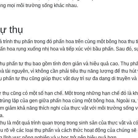
trong mọi môi trường sống khác nhau.
ự thụ
á trình thụ phấn trong đó phấn hoa trên cùng một bông hoa thụ 
hấn hoa rụng xuống nhị hoa và tiếp xúc với bầu phấn. Sau đó, sự
hụ phấn tự thụ bao gồm tính đơn giản và hiệu quả cao. Thụ phấn
và tài nguyên, vì không cần phải tiêu thụ năng lượng để thu hút
ụ phấn tự thụ cũng giúp thực vật duy trì sự đa dạng di truyền và 
ự thụ cũng có một số hạn chế. Một trong những hạn chế đó là 
 trùng lặp của gen giữa phấn hoa cùng một bông hoa. Ngoài ra, 
àm giảm khả năng thích nghi của thực vật với môi trường sống và
a.
thụ là một quá trình quan trọng trong sinh sản của thực vật và 
u rõ về các loại thụ phấn và cách thức hoạt động của chúng sẽ
 lĩnh vực nông nghiệp và y học trở nên hiệu quả hơn.