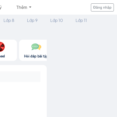
ý
Thêm
Đăng nhập
Lớp 8
Lớp 9
Lớp 10
Lớp 11
eel
Hỏi đáp bài tập
Góc thư giãn
Game365.