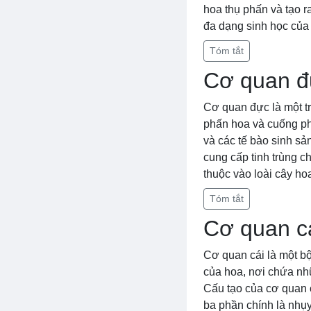
hoa thụ phấn và tạo ra
đa dạng sinh học của 
Tóm tắt
Cơ quan đ
Cơ quan đực là một t
phấn hoa và cuống ph
và các tế bào sinh sả
cung cấp tinh trùng c
thuộc vào loài cây h
Tóm tắt
Cơ quan c
Cơ quan cái là một bộ
của hoa, nơi chứa nhữn
Cấu tạo của cơ quan c
ba phần chính là nhụy