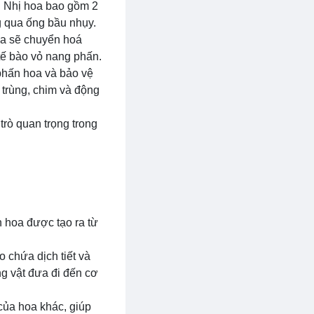
n. Nhị hoa bao gồm 2
 qua ống bầu nhụy.
hoa sẽ chuyển hoá
tế bào vỏ nang phấn.
 phấn hoa và bảo vệ
 trùng, chim và động
trò quan trọng trong
n hoa được tạo ra từ
 chứa dịch tiết và
ng vật đưa đi đến cơ
của hoa khác, giúp