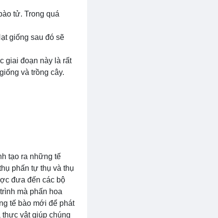
bào tử. Trong quá
 Hạt giống sau đó sẽ
c giai đoạn này là rất
 giống và trồng cây.
nh tạo ra những tế
thụ phấn tự thụ và thụ
ược đưa đến các bộ
 trình mà phấn hoa
ững tế bào mới để phát
a thực vật giúp chúng