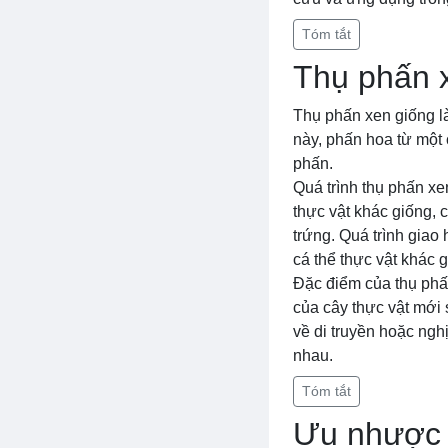
Tóm tắt
Thụ phấn 
Thụ phấn xen giống là
này, phấn hoa từ một 
phấn.
Quá trình thụ phấn x
thực vật khác giống,
trứng. Quá trình giao 
cá thể thực vật khác 
Đặc điểm của thụ phấn
của cây thực vật mới 
về di truyền hoặc ngh
nhau.
Tóm tắt
Ưu nhược đ