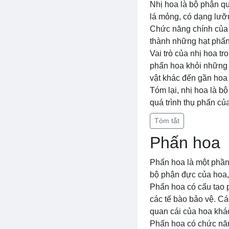
Nhị hoa là bộ phận qu
lá mỏng, có dạng lưỡ
Chức năng chính của n
thành những hạt phấn
Vai trò của nhị hoa t
phấn hoa khỏi những t
vật khác đến gần hoa
Tóm lại, nhị hoa là b
quá trình thụ phấn củ
Tóm tắt
Phấn hoa
Phấn hoa là một phần 
bộ phận đực của hoa,
Phấn hoa có cấu tạo p
các tế bào bảo vệ. Cá
quan cái của hoa khá
Phấn hoa có chức năn