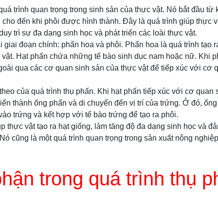
 quá trình quan trọng trong sinh sản của thực vật. Nó bắt đầu t
 cho đến khi phôi được hình thành. Đây là quá trình giúp thực vậ
duy trì sự đa dạng sinh học và phát triển các loài thực vật.
giai đoạn chính: phấn hoa và phôi. Phấn hoa là quá trình tạo 
 vật. Hạt phấn chứa những tế bào sinh dục nam hoặc nữ. Khi p
oài qua các cơ quan sinh sản của thực vật để tiếp xúc với cơ 
 theo của quá trình thụ phấn. Khi hạt phấn tiếp xúc với cơ quan 
riển thành ống phấn và di chuyển đến vị trí của trứng. Ở đó, ống
n vào trứng và kết hợp với tế bào trứng để tạo ra phôi.
úp thực vật tạo ra hạt giống, làm tăng độ đa dạng sinh học và đả
 Nó cũng là một quá trình quan trọng trong sản xuất nông nghiệp
hận trong quá trình thụ p