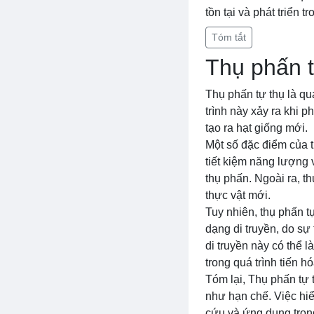
tồn tại và phát triển 
Tóm tắt
Thụ phấn t
Thụ phấn tự thụ là qu
trình này xảy ra khi p
tạo ra hạt giống mới.
Một số đặc điểm của t
tiết kiệm năng lượng 
thụ phấn. Ngoài ra, th
thực vật mới.
Tuy nhiên, thụ phấn t
dạng di truyền, do sự
di truyền này có thể l
trong quá trình tiến hó
Tóm lại, Thụ phấn tự 
như hạn chế. Việc hiể
cứu và ứng dụng trong