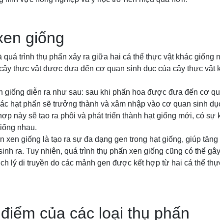
xen giống
 quá trình thụ phấn xảy ra giữa hai cá thể thực vật khác giống 
cây thực vật được đưa đến cơ quan sinh dục của cây thực vật 
en giống diễn ra như sau: sau khi phấn hoa được đưa đến cơ qu
 các hạt phấn sẽ trưởng thành và xâm nhập vào cơ quan sinh dụ
hợp này sẽ tạo ra phôi và phát triển thành hạt giống mới, có sự
giống nhau.
 xen giống là tạo ra sự đa dạng gen trong hạt giống, giúp tă
sinh ra. Tuy nhiên, quá trình thụ phấn xen giống cũng có thể gâ
ịch lý di truyền do các mảnh gen được kết hợp từ hai cá thể thự
iểm của các loại thụ phấn