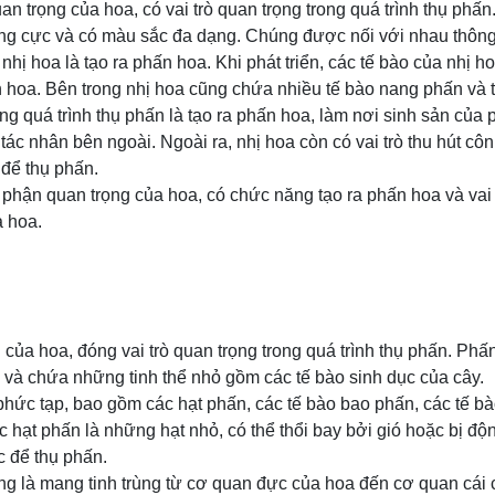
an trọng của hoa, có vai trò quan trọng trong quá trình thụ phấ
ng cực và có màu sắc đa dạng. Chúng được nối với nhau thông
hị hoa là tạo ra phấn hoa. Khi phát triển, các tế bào của nhị 
 hoa. Bên trong nhị hoa cũng chứa nhiều tế bào nang phấn và 
rong quá trình thụ phấn là tạo ra phấn hoa, làm nơi sinh sản của
ác nhân bên ngoài. Ngoài ra, nhị hoa còn có vai trò thu hút côn
 để thụ phấn.
ộ phận quan trọng của hoa, có chức năng tạo ra phấn hoa và vai 
a hoa.
của hoa, đóng vai trò quan trọng trong quá trình thụ phấn. Phấ
 và chứa những tinh thể nhỏ gồm các tế bào sinh dục của cây.
hức tạp, bao gồm các hạt phấn, các tế bào bao phấn, các tế bào
c hạt phấn là những hạt nhỏ, có thể thổi bay bởi gió hoặc bị độ
c để thụ phấn.
g là mang tinh trùng từ cơ quan đực của hoa đến cơ quan cái 