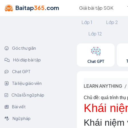
Baitap
365
.com
Giải bài tập SGK
Lớp 1
Lớp 2
Lớp 12
Góc thư giãn
Hỏi đáp bài tập
Chat GPT
Chat GPT
Tài liệu giáo viên
LEARN ANYTHING
Chữa lỗi ngữ pháp
Chủ đề: quá trình thụ
Khái niệ
Bài viết
Ngữ pháp
Khái niệm 