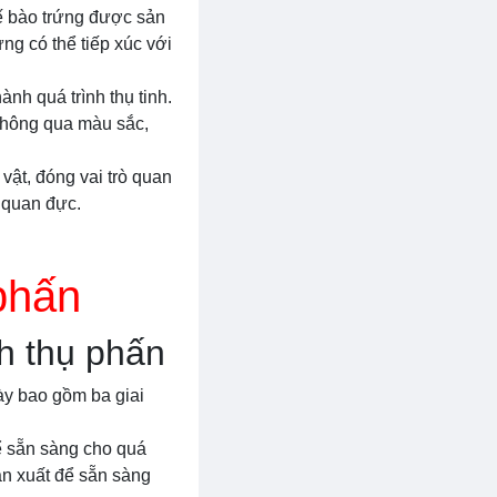
tế bào trứng được sản
ng có thể tiếp xúc với
nh quá trình thụ tinh.
 thông qua màu sắc,
 vật, đóng vai trò quan
ơ quan đực.
 phấn
nh thụ phấn
này bao gồm ba giai
để sẵn sàng cho quá
ản xuất để sẵn sàng