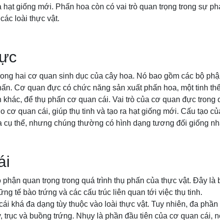
 hạt giống mới. Phấn hoa còn có vai trò quan trọng trong sự phát
các loài thực vật.
ực
rong hai cơ quan sinh dục của cây hoa. Nó bao gồm các bộ phậ
ấn. Cơ quan đực có chức năng sản xuất phấn hoa, một tinh thể
n khác, để thụ phấn cơ quan cái. Vai trò của cơ quan đực trong q
ho cơ quan cái, giúp thụ tinh và tạo ra hạt giống mới. Cấu tạo 
oa cụ thể, nhưng chúng thường có hình dạng tương đối giống nh
ái
 phận quan trọng trong quá trình thụ phấn của thực vật. Đây là
g tế bào trứng và các cấu trúc liên quan tới việc thụ tinh.
ái khá đa dạng tùy thuộc vào loài thực vật. Tuy nhiên, đa phầ
, trục và buồng trứng. Nhụy là phần đầu tiên của cơ quan cái, nơ