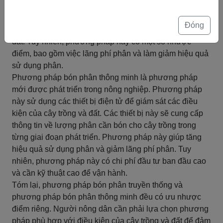
thường được sử dụng trong nông nghiệp. Phương pháp
này đơn giản và dễ thực hiện. Người nông dân sử dụng
Đóng
phân hữu cơ hoặc phân hóa học và bón trực tiếp vào
đất. Tuy nhiên, phương pháp này có một số nhược
điểm, bao gồm việc lãng phí phân và làm giảm hiệu quả
sử dụng phân.
Phương pháp bón phân thông minh là phương pháp
mới được phát triển trong nông nghiệp. Phương pháp
này sử dụng các thiết bị điện tử để giám sát các điều
kiện của cây trồng và đất. Các thiết bị này sẽ cung cấp
thông tin về lượng phân cần bón cho cây trồng trong
từng giai đoạn phát triển. Phương pháp này giúp tăng
hiệu quả sử dụng phân và giảm lãng phí phân. Tuy
nhiên, phương pháp này có chi phí đầu tư ban đầu cao
và cần kỹ thuật cao để vận hành.
Tóm lại, phương pháp bón phân truyền thống và
phương pháp bón phân thông minh đều có ưu nhược
điểm riêng. Người nông dân cần phải lựa chọn phương
pháp phù hợp với điều kiện của cây trồng và đất để đảm