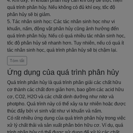
4. Khí oxy: Vi khuẩn phân hủy cần khí oxy để thực hiện
quá trình phân hủy. Nếu không có đủ khí oxy, tốc độ
phân hủy sẽ bị giảm.
5. Tác nhân sinh học: Các tác nhân sinh học như vi
khuẩn, nấm, động vật phân hủy cũng ảnh hưởng đến
quá trình phân hủy. Nếu có quá nhiều tác nhân sinh học,
tốc độ phân hủy sẽ nhanh hơn. Tuy nhiên, nếu có quá ít
tác nhân sinh học, quá trình phân hủy sẽ bị chậm lại.
Tóm tắt
Ứng dụng của quá trình phân hủy
Quá trình phân hủy là quá trình phân giải các chất hữu
cơ thành các chất đơn giản hơn, bao gồm các acid hữu
cơ, CO2, H2O và các chất dinh dưỡng như nitơ và
photpho. Quá trình này có thể xảy ra tự nhiên hoặc được
thúc đẩy bởi vi sinh vật như vi khuẩn và nấm.
Có rất nhiều ứng dụng của quá trình phân hủy trong việc
xử lý chất thải và sản xuất phân bón hữu cơ. Ví dụ, quá
trình phân hủy có thể được sử dụng để xử lý các chất