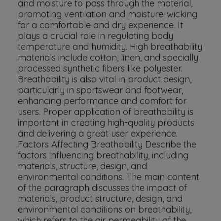
and moisture to pass through the material,
promoting ventilation and moisture-wicking
for a comfortable and dry experience. It
plays a crucial role in regulating body
temperature and humidity. High breathability
materials include cotton, linen, and specially
processed synthetic fibers like polyester.
Breathability is also vital in product design,
particularly in sportswear and footwear,
enhancing performance and comfort for
users. Proper application of breathability is
important in creating high-quality products
and delivering a great user experience.
Factors Affecting Breathability Describe the
factors influencing breathability, including
materials, structure, design, and
environmental conditions. The main content
of the paragraph discusses the impact of
materials, product structure, design, and
environmental conditions on breathability,
which refers to the air permeability of the