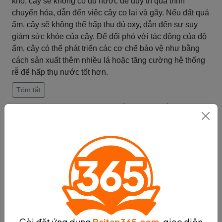
khô, cây sẽ không có đủ nước để duy trì quá trình
chuyển hóa, dẫn đến việc cây co lại và gãy. Nếu đất quá
ẩm, cây sẽ không thể hấp thụ đủ oxy, dẫn đến sự suy
giảm sức khỏe của cây. Để đối phó với tác động của độ
ẩm, cây có thể phát triển các cơ chế bảo vệ như bằng
cách sản xuất thêm nhiều lá hoặc tăng cường hệ thống
rễ để hấp thụ nước tốt hơn.
Tóm tắt
Tác động của gió đến tư thế của
cây
Gió có thể tác động đến tư thế của cây bằng cách làm
cho cành lá của cây nghiêng hoặc cả cây chuyển
hướng theo tốc độ và hướng gió. Tốc độ gió và hướng
gió có thể ảnh hưởng đến độ nghiêng của cành lá và độ
xoắn của thân cây.
Cây đối phó với tác động của gió bằng cách thích nghi
với môi trường xung quanh. Một số loài cây có thể phát
Cài đặt ứng dụng
Baitap365.com
, giao diện