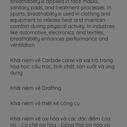
breathability is applied in face masks,
sanitary pads, and treatment processes. In
sports, breathability is used in clothing and
equipment to release heat and maintain
comfort during physical activity. In industries
like automotive, electronics, and textiles,
breathability enhances performance and
ventilation.
Khái niệm về Carbide canxi và vai trò trong
hóa học: cấu trúc, tính chất, sản xuất và ứng
dụng
Khái niệm về Drafting
Khái niệm về thiết kế công cụ
Khái niệm về oxi hóa và các đặc điểm của
nó - Cơ chế oxi hóa - Đồng thời oxi hóa và