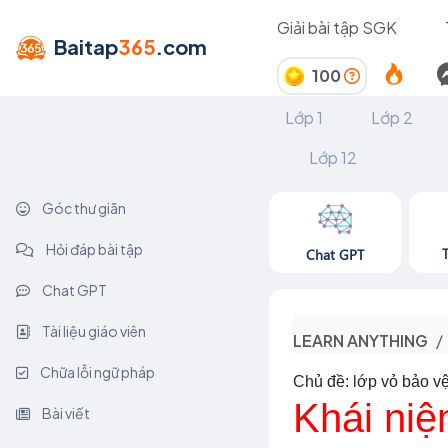
Giải bài tập SGK
Baitap
365
.com
100
Lớp 1
Lớp 2
Lớp 12
Góc thư giãn
Hỏi đáp bài tập
Chat GPT
Chat GPT
Tài liệu giáo viên
LEARN ANYTHING
Chữa lỗi ngữ pháp
Chủ đề: lớp vỏ bảo v
Khái niệ
Bài viết