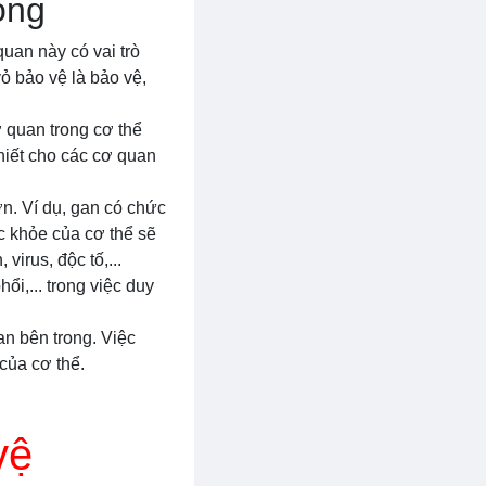
ong
uan này có vai trò
ỏ bảo vệ là bảo vệ,
ơ quan trong cơ thể
thiết cho các cơ quan
ơn. Ví dụ, gan có chức
ức khỏe của cơ thể sẽ
irus, độc tố,...
i,... trong việc duy
an bên trong. Việc
của cơ thể.
vệ