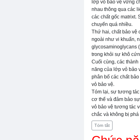
lớp vỏ bảo vệ vững ch
nhau thông qua các liê
các chất gốc matrixt.
chuyển quá nhiều.
Thứ hai, chất bảo vệ 
ngoài như vi khuẩn, n
glycosaminoglycans (
trong khỏi sự khô cứn
Cuối cùng, các thành 
năng của lớp vỏ bảo v
phân bố các chất bảo 
vỏ bảo vệ.
Tóm lại, sự tương tác
cơ thể và đảm bảo sự 
vỏ bảo vệ tương tác v
chắc và không bị phá 
Tóm tắt