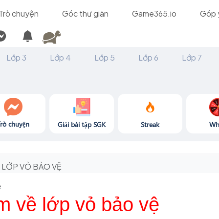
Trò chuyện
Góc thư giãn
Game365.io
Góp 
Lớp 3
Lớp 4
Lớp 5
Lớp 6
Lớp 7
Trò chuyện
Giải bài tập SGK
Streak
Wh
LỚP VỎ BẢO VỆ
ệ
m về lớp vỏ bảo vệ