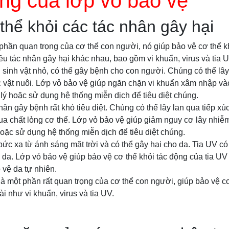
g của lớp vỏ bảo vệ
thể khỏi các tác nhân gây hại
phần quan trọng của cơ thể con người, nó giúp bảo vệ cơ thể k
ều tác nhân gây hại khác nhau, bao gồm vi khuẩn, virus và tia U
i sinh vật nhỏ, có thể gây bệnh cho con người. Chúng có thể lây
vật nuôi. Lớp vỏ bảo vệ giúp ngăn chặn vi khuẩn xâm nhập và
 lý hoặc sử dụng hệ thống miễn dịch để tiêu diệt chúng.
nhân gây bệnh rất khó tiêu diệt. Chúng có thể lây lan qua tiếp 
a chất lỏng cơ thể. Lớp vỏ bảo vệ giúp giảm nguy cơ lây nhiễm
 hoặc sử dụng hệ thống miễn dịch để tiêu diệt chúng.
 bức xạ từ ánh sáng mặt trời và có thể gây hại cho da. Tia UV c
 da. Lớp vỏ bảo vệ giúp bảo vệ cơ thể khỏi tác động của tia U
 vệ da tự nhiên.
 là một phần rất quan trọng của cơ thể con người, giúp bảo vệ cơ
i như vi khuẩn, virus và tia UV.