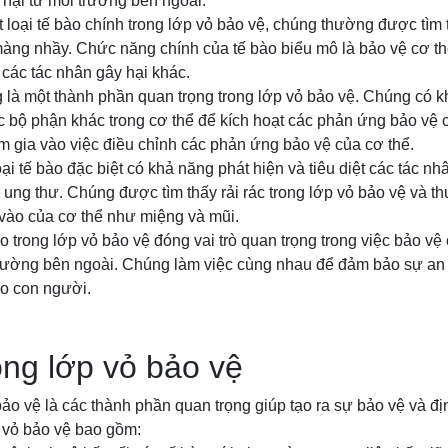
 hại từ môi trường bên ngoài.
 loại tế bào chính trong lớp vỏ bảo vệ, chúng thường được tìm 
ng nhầy. Chức năng chính của tế bào biểu mô là bảo vệ cơ t
 các tác nhân gây hại khác.
 là một thành phần quan trọng trong lớp vỏ bảo vệ. Chúng có k
c bộ phận khác trong cơ thể để kích hoạt các phản ứng bảo vệ cầ
m gia vào việc điều chỉnh các phản ứng bảo vệ của cơ thể.
ại tế bào đặc biệt có khả năng phát hiện và tiêu diệt các tác n
o ung thư. Chúng được tìm thấy rải rác trong lớp vỏ bảo vệ và t
vào của cơ thể như miệng và mũi.
ào trong lớp vỏ bảo vệ đóng vai trò quan trọng trong việc bảo vệ 
trường bên ngoài. Chúng làm việc cùng nhau để đảm bảo sự an 
ho con người.
ng lớp vỏ bảo vệ
ảo vệ là các thành phần quan trọng giúp tạo ra sự bảo vệ và đị
p vỏ bảo vệ bao gồm: