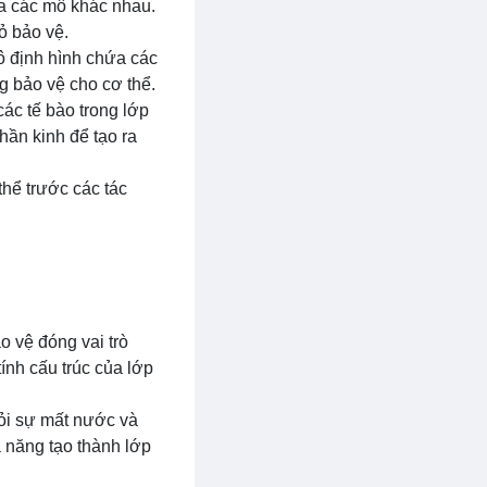
iữa các mô khác nhau.
ỏ bảo vệ.
Mô định hình chứa các
ng bảo vệ cho cơ thể.
các tế bào trong lớp
hần kinh để tạo ra
thể trước các tác
o vệ đóng vai trò
tính cấu trúc của lớp
hỏi sự mất nước và
ả năng tạo thành lớp