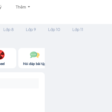
ý
Thêm
Lớp 8
Lớp 9
Lớp 10
Lớp 11
eel
Hỏi đáp bài tập
Góc thư giãn
Game365.