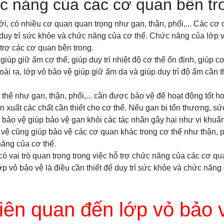
c năng của các cơ quan bên tr
i, có nhiều cơ quan quan trọng như gan, thận, phổi,... Các cơ q
 duy trì sức khỏe và chức năng của cơ thể. Chức năng của lớp v
trợ các cơ quan bên trong.
giúp giữ ấm cơ thể, giúp duy trì nhiệt độ cơ thể ổn định, giúp c
oài ra, lớp vỏ bảo vệ giúp giữ ẩm da và giúp duy trì độ ẩm cần 
thể như gan, thận, phổi,... cần được bảo vệ để hoạt động tốt h
ản xuất các chất cần thiết cho cơ thể. Nếu gan bị tổn thương, s
bảo vệ giúp bảo vệ gan khỏi các tác nhân gây hại như vi khuẩn, v
vệ cũng giúp bảo vệ các cơ quan khác trong cơ thể như thận, phổ
năng của cơ thể.
 có vai trò quan trọng trong việc hỗ trợ chức năng của các cơ qu
p vỏ bảo vệ là điều cần thiết để duy trì sức khỏe và chức năng 
liên quan đến lớp vỏ bảo 