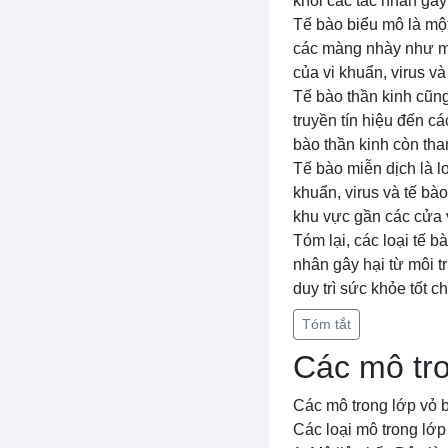
khỏi các tác nhân gây
Tế bào biểu mô là một
các màng nhày như mà
của vi khuẩn, virus và
Tế bào thần kinh cũng
truyền tín hiệu đến cá
bào thần kinh còn tha
Tế bào miễn dịch là lo
khuẩn, virus và tế bà
khu vực gần các cửa 
Tóm lại, các loại tế b
nhân gây hại từ môi 
duy trì sức khỏe tốt c
Tóm tắt
Các mô tro
Các mô trong lớp vỏ b
Các loại mô trong lớ