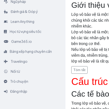
Ngữ pháp
Giới thiệu
Đánh giá & Góp ý
Lớp vỏ bảo vệ là một 
chúng khỏi các tác nh
Learn Anything
nhiễm khác.
Học từ vựng siêu tốc
Lớp vỏ bảo vệ là một 
bỏ các tác nhân gây b
Game365.io
bên trong cơ thể.
Nếu lớp vỏ bảo vệ bị
Bảng xếp hạng chuyên cần
viêm da, nhiễm trùng, 
Travelingo
lớp vỏ bảo vệ là rất 
Tóm tắt
Nối từ
Cấu trúc
Trò chuyện
Đăng nhập
Các tế bào
Trong lớp vỏ bảo vệ, 