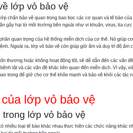
 về lớp vỏ bảo vệ
lớp chắn bảo vệ quan trọng bao bọc các cơ quan và tế bào của
ân gây hại từ môi trường bên ngoài như vi khuẩn, virus, tia cực
phần quan trọng của hệ thống miễn dịch của cơ thể. Nó giúp cơ 
ệnh. Ngoài ra, lớp vỏ bảo vệ còn giúp giữ ẩm và duy trì độ ẩm 
 tổn thương hoặc không hoạt động tốt, sẽ dễ dẫn đến các vấn đ
bệnh tật và các vấn đề khác liên quan đến miễn dịch. Vì vậy, việ
quan trọng để giữ cho cơ thể khỏe mạnh và bảo vệ khỏi các tác n
 của lớp vỏ bảo vệ
 trong lớp vỏ bảo vệ
có nhiều loại tế bào khác nhau thực hiện các chức năng khác n