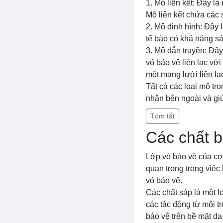
1. Mô liên kết: Đây là
Mô liên kết chứa các 
2. Mô định hình: Đây 
tế bào có khả năng sả
3. Mô dẫn truyền: Đây 
vỏ bảo vệ liên lạc với
một mạng lưới liên lạ
Tất cả các loại mô tro
nhân bên ngoài và giú
Tóm tắt
Các chất b
Lớp vỏ bảo vệ của cơ 
quan trọng trong việc 
vỏ bảo vệ.
Các chất sáp là một l
các tác động từ môi t
bảo vệ trên bề mặt da