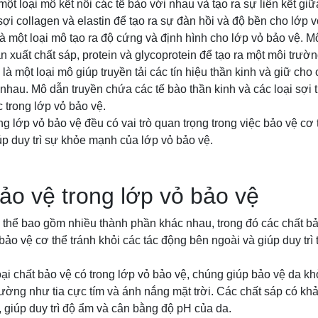
 một loại mô kết nối các tế bào với nhau và tạo ra sự liên kết g
sợi collagen và elastin để tạo ra sự đàn hồi và độ bền cho lớp v
là một loại mô tạo ra độ cứng và định hình cho lớp vỏ bảo vệ. 
n xuất chất sáp, protein và glycoprotein để tạo ra một môi trườ
là một loại mô giúp truyền tải các tín hiệu thần kinh và giữ cho 
 nhau. Mô dẫn truyền chứa các tế bào thần kinh và các loại sợi t
c trong lớp vỏ bảo vệ.
ng lớp vỏ bảo vệ đều có vai trò quan trọng trong việc bảo vệ cơ 
p duy trì sự khỏe mạnh của lớp vỏ bảo vệ.
ảo vệ trong lớp vỏ bảo vệ
thể bao gồm nhiều thành phần khác nhau, trong đó các chất bả
bảo vệ cơ thể tránh khỏi các tác động bên ngoài và giúp duy trì 
oại chất bảo vệ có trong lớp vỏ bảo vệ, chúng giúp bảo vệ da k
rường như tia cực tím và ánh nắng mặt trời. Các chất sáp có kh
, giúp duy trì độ ẩm và cân bằng độ pH của da.